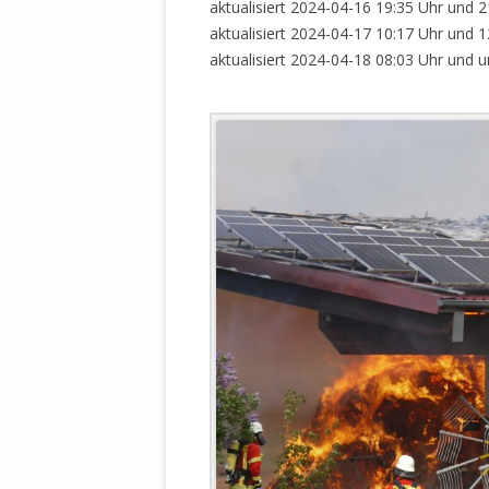
aktualisiert 2024-04-16 19:35 Uhr und 2
WALDBRONNER SELBSTÄNDIGE
KELTERN V
aktualisiert 2024-04-17 10:17 Uhr und 1
ZEICHNENDE
ARCHITEKTUR. KUNST. LEBEGUT
aktualisiert 2024-04-18 08:03 Uhr und 
HAUS.
BUNDESMIN
VERTEIDIG
ARCHETELEVISION. ARCHE TV –
TERRITORIA
STUDIO.
FÜHRUNGS
CONCERTS
BUNDESWEH
VERFOLGUN
DABEI. BIOLÄDEN.
JOURNALIST
PROZESSEN
HOLZBAU. KERN-ROSSMANITH.
BÜRGERMEI
ROT. GESCHLOSSENER BEREICH.
GEMEINDER
SONJA ZILL
VOR ORT. MICHEL BRÄU.
DIE WAHRE
MENSCHENR
KID – EKE –