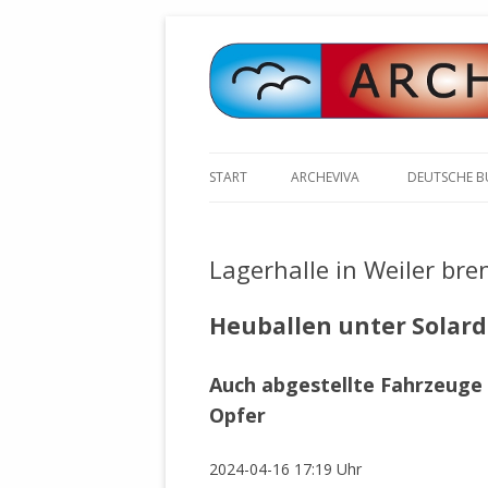
START
ARCHEVIVA
DEUTSCHE 
ARCHE E.V. WALDBRONN
ARCHE AN 
BOCHINGER 
Lagerhalle in Weiler bre
ARCHE E.V. WEILER
STELLV. BÜ
BISCHOFF (
ARCHE-KONGRESSE
Heuballen unter Solar
ZILLY (GES
GEMEINDERA
HEUTE FEIERN WIR GEBURTSTAG
Auch abgestellte Fahrzeuge
VOLKSVERH
HAPPY BIRTHDAY ARCHE !
ÖFFENTLIC
Opfer
UNSERE NATUR: WASSER, LUFT
ZURSCHAUS
UND ERDE
AUSGESUCH
2024-04-16 17:19 Uhr
DURCH DIE 