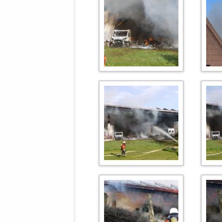
MANTHEY W
DEUTSCHE M
SÄMTLICHE
UND MILIT
DER ALLIIER
EINSCHREIT
ÜBERWINDUN
PAS
MELDUNG A
JURISTENFA
LEIPZIG IS
NOTWEHR 
KRIMINALIT
IN WEILER, 
DEUTSCHLA
NORDAMER
OLAF SCHO