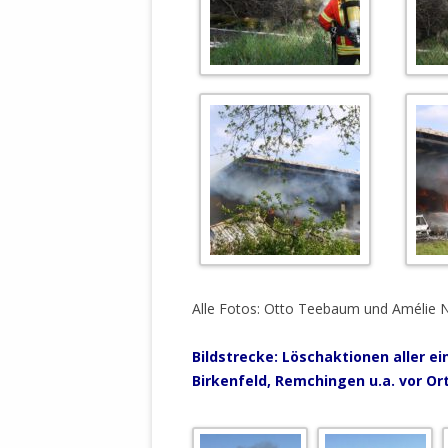
STATUTEN 
A/HRC/43/4
EIGENE VOLK
OLAF SCHOL
AUFGEFORD
MISSBRÄUC
EXKLUSIONS
KANTE ZEI
WELTWEITE
WAHREN VE
– EKE – PAS
Alle Fotos: Otto Teebaum und Amélie 
AUFKLÄRUN
MÖRDERMAIL
Bildstrecke:
Löschaktionen aller e
MEINE SÖH
Birkenfeld, Remchingen u.a. vor Or
UND FALK-G