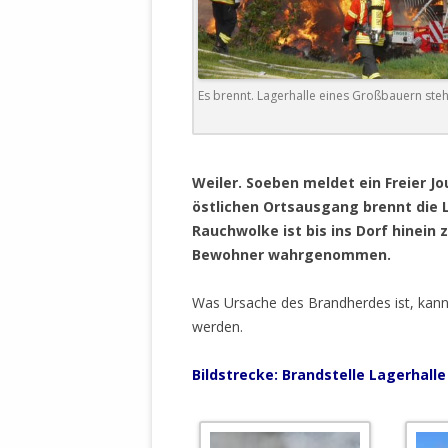
DER EIGENE
ENTFREMDE
STAATLICH 
HEILIGE ZE
Es brennt. Lagerhalle eines Großbauern ste
BEGINNT !
DER SCHNEE
.
Weiler.
Soeben meldet ein Freier Jo
DEUTSCHE 
östlichen Ortsausgang brennt die 
MILITÄR DE
Rauchwolke ist bis ins Dorf hinein
U.A. IN DI
Bewohner wahrgenommen.
DER ARCHE
EFFEKTIVE
Was Ursache des Brandherdes ist, kan
REFORM DE
werden.
KINDERRAUB
Bildstrecke: Brandstelle Lagerhalle
SCHWERT D
REGIERUNG