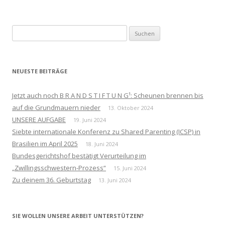
Suchen
nach:
NEUESTE BEITRÄGE
Jetzt auch noch B R A N D S T I F T U N G¹: Scheunen brennen bis
auf die Grundmauern nieder
13. Oktober 2024
UNSERE AUFGABE
19. Juni 2024
Siebte internationale Konferenz zu Shared Parenting (ICSP) in
Brasilien im April 2025
18. Juni 2024
Bundesgerichtshof bestätigt Verurteilung im
„Zwillingsschwestern-Prozess“
15. Juni 2024
Zu deinem 36. Geburtstag
13. Juni 2024
SIE WOLLEN UNSERE ARBEIT UNTERSTÜTZEN?