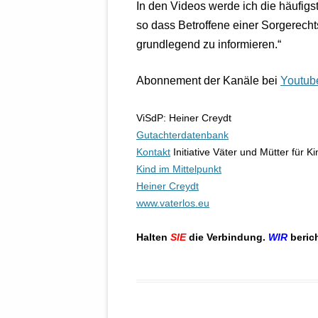
In den Videos werde ich die häufig
STATUTEN 
so dass Betroffene einer Sorgerech
A/HRC/43/4
grundlegend zu informieren.“
EIGENE VOLK
OLAF SCHOL
Abonnement der Kanäle bei
Youtub
AUFGEFORD
MISSBRÄUC
ViSdP: Heiner Creydt
EXKLUSIONS
Gutachterdatenbank
KANTE ZEI
Kontakt
Initiative Väter und Mütter für K
Kind im Mittelpunkt
WELTWEITE
Heiner Creydt
WAHREN VE
www.vaterlos.eu
– EKE – PAS
AUFKLÄRUN
Halten
SIE
die Verbindung.
WIR
beric
MÖRDERMAIL
MEINE SÖH
UND FALK-G