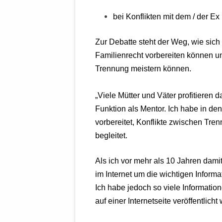
MANTHEY W
DEUTSCHE M
bei Konflikten mit dem / der Ex 
SÄMTLICHE
UND MILIT
Zur Debatte steht der Weg, wie sich 
DER ALLIIER
Familienrecht vorbereiten können u
EINSCHREIT
Trennung meistern können.
ÜBERWINDUN
PAS
„Viele Mütter und Väter profitieren
MELDUNG A
Funktion als Mentor. Ich habe in de
JURISTENFA
vorbereitet, Konflikte zwischen Tre
LEIPZIG IS
begleitet.
NOTWEHR 
Als ich vor mehr als 10 Jahren dami
KRIMINALIT
IN WEILER, 
im Internet um die wichtigen Informa
DEUTSCHLA
Ich habe jedoch so viele Information
NORDAMER
auf einer Internetseite veröffentlic
OLAF SCHO