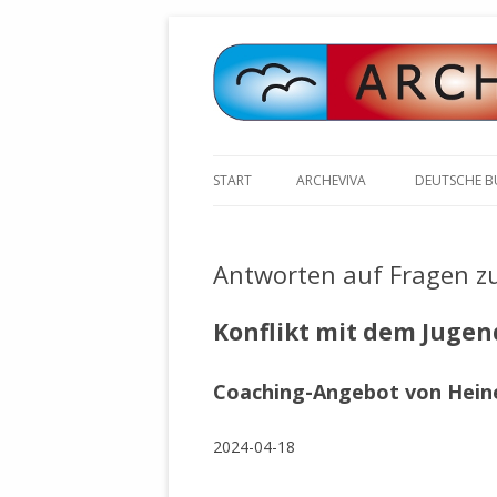
START
ARCHEVIVA
DEUTSCHE 
ARCHE E.V. WALDBRONN
ARCHE AN 
BOCHINGER 
Antworten auf Fragen z
ARCHE E.V. WEILER
STELLV. BÜ
BISCHOFF (
ARCHE-KONGRESSE
Konflikt mit dem Jugen
ZILLY (GES
GEMEINDERA
HEUTE FEIERN WIR GEBURTSTAG
Coaching-Angebot von Hein
VOLKSVERH
HAPPY BIRTHDAY ARCHE !
ÖFFENTLIC
UNSERE NATUR: WASSER, LUFT
ZURSCHAUS
2024-04-18
UND ERDE
AUSGESUCH
DURCH DIE 