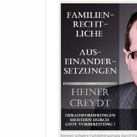
WALDBRONNER SELBSTÄNDIGE
KELTERN V
ZEICHNENDE
ARCHITEKTUR. KUNST. LEBEGUT
HAUS.
BUNDESMIN
VERTEIDIG
ARCHETELEVISION. ARCHE TV –
TERRITORIA
STUDIO.
FÜHRUNGS
CONCERTS
BUNDESWEH
VERFOLGUN
DABEI. BIOLÄDEN.
JOURNALIST
PROZESSEN
HOLZBAU. KERN-ROSSMANITH.
BÜRGERMEI
ROT. GESCHLOSSENER BEREICH.
GEMEINDER
SONJA ZILL
VOR ORT. MICHEL BRÄU.
DIE WAHRE
MENSCHENR
KID – EKE –
Können schwere Familientraumata durch frü