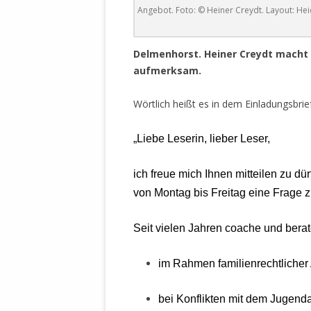
DER EIGENE
Angebot. Foto: © Heiner Creydt. Layout: He
ENTFREMDE
STAATLICH 
Delmenhorst. Heiner Creydt macht 
HEILIGE ZE
aufmerksam.
BEGINNT !
DER SCHNEE
Wörtlich heißt es in dem Einladungsbrief
DEUTSCHE 
„Liebe Leserin, lieber Leser,
MILITÄR DE
U.A. IN DI
ich freue mich Ihnen mitteilen zu 
DER ARCHE
von Montag bis Freitag eine Frage
EFFEKTIVE
REFORM DE
Seit vielen Jahren coache und bera
KINDERRAUB
im Rahmen familienrechtliche
SCHWERT D
REGIERUNG
bei Konflikten mit dem Jugend