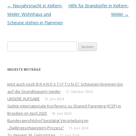
Beitrags-
←
Neujahrsnacht in Keltern-
Hilfe für Brandopfer in Keltern-
Navigation
Weiler: Wohnhaus und
Weiler
→
Scheune stehen in Flammen
Suchen
nach:
NEUESTE BEITRÄGE
Jetzt auch noch B R A N D S T I F T U N G¹: Scheunen brennen bis
auf die Grundmauern nieder
13. Oktober 2024
UNSERE AUFGABE
19. Juni 2024
Siebte internationale Konferenz zu Shared Parenting (ICSP) in
Brasilien im April 2025
18. Juni 2024
Bundesgerichtshof bestätigt Verurteilung im
„Zwillingsschwestern-Prozess“
15. Juni 2024
Zu deinem 36. Geburtstag
13. Juni 2024