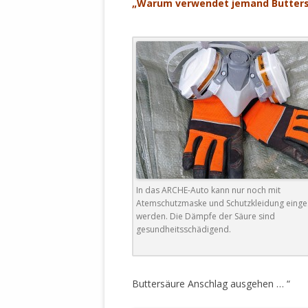
„Warum verwendet jemand Buttersä
STATUTEN 
A/HRC/43/4
EIGENE VOLK
OLAF SCHOL
AUFGEFORD
MISSBRÄUC
EXKLUSIONS
KANTE ZEI
WELTWEITE
WAHREN VE
In das ARCHE-Auto kann nur noch mit
– EKE – PAS
Atemschutzmaske und Schutzkleidung einge
werden. Die Dämpfe der Säure sind
AUFKLÄRUN
gesundheitsschädigend.
MÖRDERMAIL
MEINE SÖH
UND FALK-G
Buttersäure Anschlag ausgehen … “