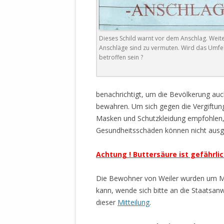
MANTHEY W
DEUTSCHE M
SÄMTLICHE
Dieses Schild warnt vor dem Anschlag. Weit
UND MILIT
Anschläge sind zu vermuten. Wird das Umfe
DER ALLIIER
betroffen sein ?
EINSCHREIT
ÜBERWINDUN
PAS
benachrichtigt, um die Bevölkerung au
bewahren. Um sich gegen die Vergiftun
MELDUNG A
Masken und Schutzkleidung empfohlen,
JURISTENFA
Gesundheitsschäden können nicht ausg
LEIPZIG IS
NOTWEHR 
Achtung ! Buttersäure ist gefährlic
KRIMINALIT
IN WEILER, 
Die Bewohner von Weiler wurden um M
DEUTSCHLA
kann, wende sich bitte an die Staatsanw
NORDAMER
dieser
Mitteilung
.
OLAF SCHO