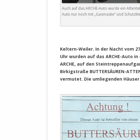
DER EIGENE
Auch auf das ARCHE-Auto wurde ein Attentat
ENTFREMDE
Auto nur noch mit „Gasmaske“ und Schutzkl
STAATLICH 
HEILIGE ZE
BEGINNT !
DER SCHNEE
Keltern-Weiler. In der Nacht vom 27
Uhr wurden auf das ARCHE-Auto in 
DEUTSCHE 
ARCHE, auf den Steintreppenaufgan
MILITÄR DE
Birkigstraße BUTTERSÄUREN-ATT
U.A. IN DI
vermutet. Die umliegenden Häuser
DER ARCHE
EFFEKTIVE
REFORM DE
KINDERRAUB
SCHWERT D
REGIERUNG