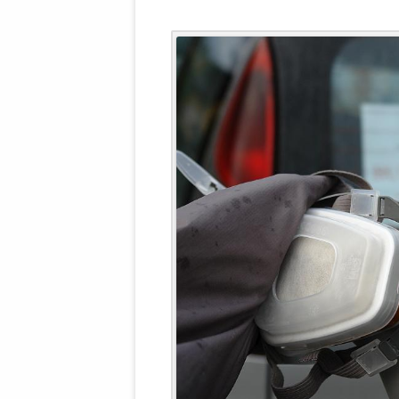
WALDBRONNER SELBSTÄNDIGE
KELTERN V
ZEICHNENDE
ARCHITEKTUR. KUNST. LEBEGUT
HAUS.
BUNDESMIN
VERTEIDIG
ARCHETELEVISION. ARCHE TV –
TERRITORIA
STUDIO.
FÜHRUNGS
CONCERTS
BUNDESWEH
VERFOLGUN
DABEI. BIOLÄDEN.
JOURNALIST
PROZESSEN
HOLZBAU. KERN-ROSSMANITH.
BÜRGERMEI
ROT. GESCHLOSSENER BEREICH.
GEMEINDER
SONJA ZILL
VOR ORT. MICHEL BRÄU.
DIE WAHRE
MENSCHENR
KID – EKE –