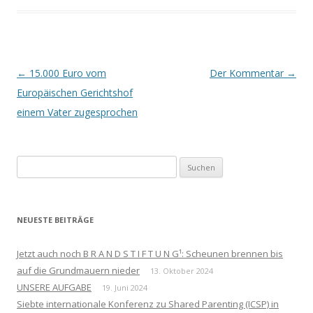
Beitrags-
←
15.000 Euro vom
Der Kommentar
→
Navigation
Europäischen Gerichtshof
einem Vater zugesprochen
Suchen
nach:
NEUESTE BEITRÄGE
Jetzt auch noch B R A N D S T I F T U N G¹: Scheunen brennen bis
auf die Grundmauern nieder
13. Oktober 2024
UNSERE AUFGABE
19. Juni 2024
Siebte internationale Konferenz zu Shared Parenting (ICSP) in