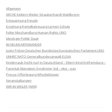
Allgemein
ARCHE Keltern-Weiler Straubenhardt Waldbronn
Entspannung Freude
Erziehung Fremdbetreuung Lernen Schule
Folter Misshandlung Human Rights UNO
Ideologie Politik Staat
IM NEUEN MITEINANDER
Justiz Polizei Deutscher Bundestag Europäisches Parlament UNO
UNHRC NATO Generalbundesanwalt EUStA
Kinderraub [nicht nur] in Deutschland – Eltern-Kind-Entfremdung –
Parental-Alienation-Syndrome, kid – eke – pas
Presse Offenlegung Whistleblower
Veranstaltungen
WIR-IN-WEILER (WIW)