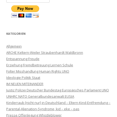
KATEGORIEN
Allgemein
ARCHE Keltern-Weiler Straubenhardt Waldbronn
Entspannung Freude
Erziehung Fremdbetreuung Lernen Schule
Folter Misshandlung Human Rights UNO
Ideologie Politik Staat
IM NEUEN MITEINANDER
Justiz Polizei Deutscher Bundestag Europäisches Parlament UNO
UNHRC NATO Generalbundesanwalt EUStA
Kinderraub [nicht nur] in Deutschland – Eltern-Kind-Entfremdung –
Parental-Alienation-Syndrome, kid – eke – pas
Presse Offenlegung Whistleblower