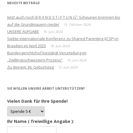
NEUESTE BEITRÄGE
Jetzt auch noch B R A N D S T I F T U N G¹: Scheunen brennen bis
auf die Grundmauern nieder
13. Oktober 2024
UNSERE AUFGABE
19. Juni 2024
Siebte internationale Konferenz zu Shared Parenting (ICSP) in
Brasilien im April 2025
18. Juni 2024
Bundesgerichtshof bestätigt Verurteilung im
„Zwillingsschwestern-Prozess“
15. Juni 2024
Zu deinem 36. Geburtstag
13. Juni 2024
SIE WOLLEN UNSERE ARBEIT UNTERSTÜTZEN?
Vielen Dank für Ihre Spende!
Ihr Name ( freiwillige Angabe ):