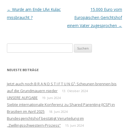
Beitrags-
←
Wurde am Ende Ulvi Kulac
15.000 Euro vom
Navigation
missbraucht ?
Europäischen Gerichtshof
einem Vater zugesprochen
→
Suchen
nach:
NEUESTE BEITRÄGE
Jetzt auch noch B R A N D S T I F T U N G¹: Scheunen brennen bis
auf die Grundmauern nieder
13. Oktober 2024
UNSERE AUFGABE
19. Juni 2024
Siebte internationale Konferenz zu Shared Parenting (ICSP) in
Brasilien im April 2025
18. Juni 2024
Bundesgerichtshof bestätigt Verurteilung im
„Zwillingsschwestern-Prozess“
15. Juni 2024