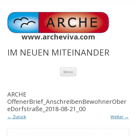
www.archeviva.com
IM NEUEN MITEINANDER
Zum
Menü
Inhalt
springen
ARCHE
OffenerBrief_AnschreibenBewohnerOber
eDorfstraße_2018-08-21_00
← Zurück
Weiter →