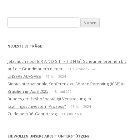
Suchen
nach:
NEUESTE BEITRÄGE
Jetzt auch noch B R A N D S T I F T U N G¹: Scheunen brennen bis
auf die Grundmauern nieder
13. Oktober 2024
UNSERE AUFGABE
19. Juni 2024
Siebte internationale Konferenz zu Shared Parenting (ICSP) in
Brasilien im April 2025
18. Juni 2024
Bundesgerichtshof bestätigt Verurteilung im
„Zwillingsschwestern-Prozess“
15. Juni 2024
Zu deinem 36. Geburtstag
13. Juni 2024
SIE WOLLEN UNSERE ARBEIT UNTERSTÜTZEN?