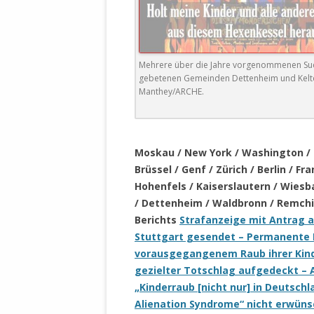
DER EIGENE
ENTFREMDE
STAATLICH 
HEILIGE ZE
Mehrere über die Jahre vorgenommenen Such
BEGINNT !
gebetenen Gemeinden Dettenheim und Kelter
Manthey/ARCHE.
DER SCHNEE
DEUTSCHE 
.
MILITÄR DE
Moskau / New York / Washington / L
U.A. IN DI
Brüssel / Genf / Zürich / Berlin / 
DER ARCHE
Hohenfels / Kaiserslautern / Wiesb
/ Dettenheim / Waldbronn / Remchin
EFFEKTIVE
Berichts
Strafanzeige mit Antrag 
REFORM DE
Stuttgart gesendet – Permanente F
vorausgegangenem Raub ihrer Kind
KINDERRAUB
gezielter Totschlag aufgedeckt –
SCHWERT D
„Kinderraub [nicht nur] in Deutsch
REGIERUNG
Alienation Syndrome“ nicht erwüns