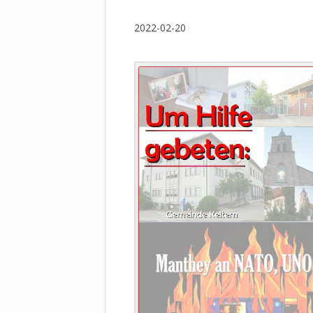
WALDBRONNER SELBSTÄNDIGE
KELTERN V
2022-02-20
ZEICHNENDE
ARCHITEKTUR. KUNST. LEBEGUT
HAUS.
BUNDESMIN
VERTEIDIG
ARCHETELEVISION. ARCHE TV –
TERRITORIA
STUDIO.
FÜHRUNGS
CONCERTS
BUNDESWEH
VERFOLGUN
DABEI. BIOLÄDEN.
JOURNALIST
PROZESSEN
HOLZBAU. KERN-ROSSMANITH.
BÜRGERMEI
ROT. GESCHLOSSENER BEREICH.
GEMEINDER
SONJA ZILL
VOR ORT. MICHEL BRÄU.
DIE WAHRE
MENSCHENR
KID – EKE –