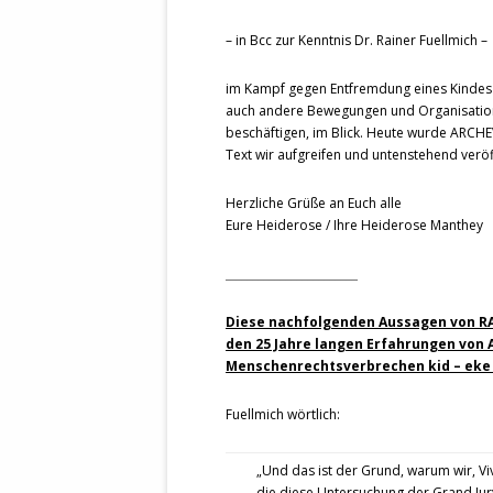
STATUTEN 
– in Bcc zur Kenntnis Dr. Rainer Fuellmich –
A/HRC/43/4
EIGENE VOLK
im Kampf gegen Entfremdung eines Kindes v
auch andere Bewegungen und Organisatione
OLAF SCHOL
beschäftigen, im Blick. Heute wurde ARCHEV
AUFGEFORD
Text wir aufgreifen und untenstehend veröf
MISSBRÄUC
EXKLUSIONS
Herzliche Grüße an Euch alle
KANTE ZEI
Eure Heiderose / Ihre Heiderose Manthey
WELTWEITE
________________________
WAHREN VE
– EKE – PAS
Diese nachfolgenden Aussagen von RA 
den 25 Jahre langen Erfahrungen von
AUFKLÄRUN
Menschenrechtsverbrechen kid – eke 
MÖRDERMAIL
MEINE SÖH
Fuellmich wörtlich:
UND FALK-G
„Und das ist der Grund, warum wir, Vi
die diese Untersuchung der Grand Ju