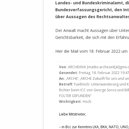
MANTHEY W
Landes- und Bundeskriminalamt, die
DEUTSCHE M
Bundesverfassungsgericht, den Int
SÄMTLICHE
über Aussagen des Rechtsanwaltes 
UND MILIT
DER ALLIIER
Der Anwalt macht Aussagen über Unter
EINSCHREIT
Gerichtsbarkeit, die sich mit den Erfah
ÜBERWINDUN
PAS
Hier die Mail vom 18. Februar 2022 um 
MELDUNG A
Von:
ARCHEVIVA [mailto:archezeit[ät]gmx.
JURISTENFA
Gesendet:
Freitag, 18. Februar 2022 19:4
LEIPZIG IS
An:
‚ARCHE‘; ‚ARCHE Zukunft für uns und un
Betreff:
Fuellmich: Unterwanderung und Ko
NOTWEHR 
Richter beim ICC von George Soros und Bil
KRIMINALIT
FOLTER GEFUNDEN“
IN WEILER, 
Wichtigkeit:
Hoch
DEUTSCHLA
Liebe Mitstreiter,
NORDAMER
– in Bcc zur Kenntnis LKA, BKA, NATO, UNO, 
OLAF SCHO