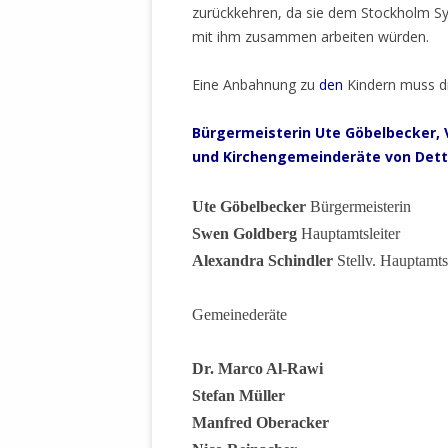
MANTHEY W
zurückkehren, da sie dem Stockholm Sy
DEUTSCHE M
mit ihm zusammen arbeiten würden.
SÄMTLICHE
UND MILIT
Eine Anbahnung zu
den
Kindern muss dr
DER ALLIIER
EINSCHREIT
Bürgermeisterin
Ute Göbelbecker, 
ÜBERWINDUN
und Kirchengemeinderäte von Det
PAS
Ute Göbelbecker
Bürgermeisterin
MELDUNG A
Swen Goldberg
Hauptamtsleiter
JURISTENFA
Alexandra Schindler
Stellv. Hauptamtsl
LEIPZIG IS
NOTWEHR 
Gemeinederäte
KRIMINALIT
IN WEILER, 
Dr. Marco Al-Rawi
DEUTSCHLA
Stefan Müller
NORDAMER
Manfred Oberacker
OLAF SCHO