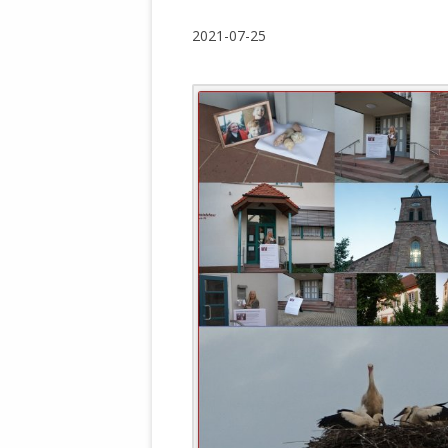
WALDBRONNER SELBSTÄNDIGE
KELTERN V
2021-07-25
ZEICHNENDE
ARCHITEKTUR. KUNST. LEBEGUT
HAUS.
BUNDESMIN
VERTEIDIG
ARCHETELEVISION. ARCHE TV –
TERRITORIA
STUDIO.
FÜHRUNGS
CONCERTS
BUNDESWEH
VERFOLGUN
DABEI. BIOLÄDEN.
JOURNALIST
PROZESSEN
HOLZBAU. KERN-ROSSMANITH.
BÜRGERMEI
ROT. GESCHLOSSENER BEREICH.
GEMEINDER
SONJA ZILL
VOR ORT. MICHEL BRÄU.
DIE WAHRE
MENSCHENR
KID – EKE –