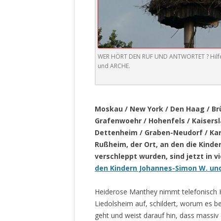
DER EIGENE
ENTFREMDE
STAATLICH 
HEILIGE ZE
BEGINNT !
WER HÖRT DEN RUF UND ANTWORTET ? Hilfege
und ARCHE.
DER SCHNEE
DEUTSCHE 
.
MILITÄR DE
Moskau / New York / Den Haag / Brü
U.A. IN DI
Grafenwoehr / Hohenfels / Kaisersl
DER ARCHE
Dettenheim / Graben-Neudorf / Kar
Rußheim, der Ort, an den die Kinder
EFFEKTIVE
verschleppt wurden, sind jetzt in v
REFORM DE
den Kindern Johannes-Simon W. und
KINDERRAUB
Heiderose Manthey nimmt telefonisch 
SCHWERT D
Liedolsheim auf, schildert, worum es b
REGIERUNG
geht und weist darauf hin, dass massiv