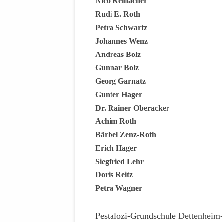
Nico Reinacher
STATUTEN 
Rudi E. Roth
A/HRC/43/4
Petra Schwartz
EIGENE VOLK
Johannes Wenz
OLAF SCHOL
Andreas Bolz
AUFGEFORD
Gunnar Bolz
MISSBRÄUC
Georg Garnatz
EXKLUSIONS
Gunter Hager
KANTE ZEI
Dr. Rainer Oberacker
WELTWEITE
Achim Roth
WAHREN VE
Bärbel Zenz-Roth
– EKE – PAS
Erich Hager
AUFKLÄRUN
Siegfried Lehr
MÖRDERMAIL
Doris Reitz
MEINE SÖH
Petra Wagner
UND FALK-G
Pestalozi-Grundschule
Dettenheim-