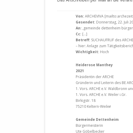
Von:
ARCHEVIVA [mailto:archezeit
Gesendet:
Donnerstag, 22. Juli 2
An:
‚gemeinde dettenheim bürgerm
Cc:
[…]
Betreff:
SUCHAUFRUF des ARCHE e.V.
– hier: Anlage zum Tätigkeitsberi
Wichtigkeit:
Hoch
Heidero
2021
Präsidentin der ARCHE
Gründerin und Leiterin des BE AR
1. Vors. ARCHE e.V. Waldbronn un
1. Vors. ARCHE e.V. Weiler i.Gr.
Birkigstr. 18
75210 Keltern-Weile
r
Gemeinde Dettenheim
Bürgermeisterin
Ute Göbelbecker