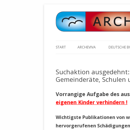
START
ARCHEVIVA
DEUTSCHE 
ARCHE E.V. WALDBRONN
ARCHE AN 
BOCHINGER 
Suchaktion ausgedehnt:
ARCHE E.V. WEILER
STELLV. BÜ
Gemeinderäte, Schulen u
BISCHOFF (
ARCHE-KONGRESSE
ZILLY (GES
Vorrangige Aufgabe des aus
GEMEINDERA
HEUTE FEIERN WIR GEBURTSTAG
eigenen Kinder verhindern !
VOLKSVERH
HAPPY BIRTHDAY ARCHE !
ÖFFENTLIC
UNSERE NATUR: WASSER, LUFT
ZURSCHAUS
Wichtigste Publikationen von 
UND ERDE
AUSGESUCH
hervorgerufenen Schädigungen 
DURCH DIE 