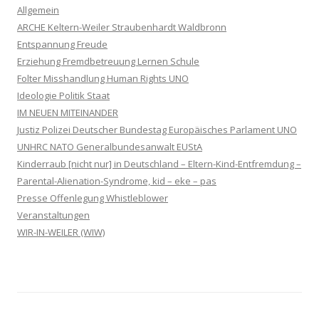
Allgemein
ARCHE Keltern-Weiler Straubenhardt Waldbronn
Entspannung Freude
Erziehung Fremdbetreuung Lernen Schule
Folter Misshandlung Human Rights UNO
Ideologie Politik Staat
IM NEUEN MITEINANDER
Justiz Polizei Deutscher Bundestag Europäisches Parlament UNO
UNHRC NATO Generalbundesanwalt EUStA
Kinderraub [nicht nur] in Deutschland – Eltern-Kind-Entfremdung –
Parental-Alienation-Syndrome, kid – eke – pas
Presse Offenlegung Whistleblower
Veranstaltungen
WIR-IN-WEILER (WIW)