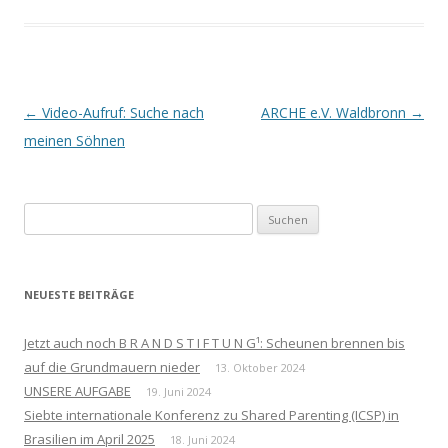
Beitrags-
←
Video-Aufruf: Suche nach
ARCHE e.V. Waldbronn
→
Navigation
meinen Söhnen
Suchen
nach:
NEUESTE BEITRÄGE
Jetzt auch noch B R A N D S T I F T U N G¹: Scheunen brennen bis
auf die Grundmauern nieder
13. Oktober 2024
UNSERE AUFGABE
19. Juni 2024
Siebte internationale Konferenz zu Shared Parenting (ICSP) in
Brasilien im April 2025
18. Juni 2024