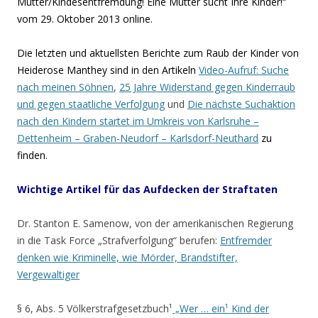
Mutter/Kindesentfremdung! Eine Mutter sucht Ihre Kinder!“
vom 29. Oktober 2013 online.
Die
letzten und aktuellsten Berichte zum Raub der Kinder von
Heiderose Manthey sind in den Artikeln
Video-Aufruf: Suche
nach meinen Söhnen
,
25 Jahre Widerstand gegen Kinderraub
und gegen staatliche Verfolgung
und
Die nächste Suchaktion
nach den Kindern startet im Umkreis von Karlsruhe –
Dettenheim – Graben-Neudorf – Karlsdorf-Neuthard
zu
finden.
Wichtige
Artikel für das Aufdecken der Straftaten
Dr. Stanton E. Samenow, von der amerikanischen Regierung
in die Task Force „Strafverfolgung“ berufen:
Entfremder
denken wie Kriminelle, wie Mörder, Brandstifter,
Vergewaltiger
§ 6, Abs. 5 Völkerstrafgesetzbuch¹
„Wer … ein¹ Kind der