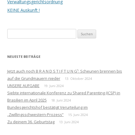
Verwaltungsgerichtsordnung
KEINE Auskunft !
Suchen
nach:
NEUESTE BEITRÄGE
Jetzt auch noch B R A N D S T I F T U N G¹: Scheunen brennen bis
auf die Grundmauern nieder
13. Oktober 2024
UNSERE AUFGABE
19. Juni 2024
Siebte internationale Konferenz zu Shared Parenting (ICSP) in
Brasilien im April 2025
18. Juni 2024
Bundesgerichtshof bestätigt Verurteilung im
„Zwillingsschwestern-Prozess“
15. Juni 2024
Zu deinem 36. Geburtstag
13. Juni 2024