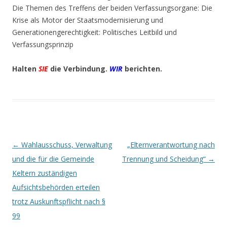
Die Themen des Treffens der beiden Verfassungsorgane: Die
Krise als Motor der Staatsmodernisierung und
Generationengerechtigkeit: Politisches Leitbild und
Verfassungsprinzip
Halten
SIE
die Verbindung.
WIR
berichten.
Beitrags-
←
Wahlausschuss, Verwaltung
„Elternverantwortung nach
Navigation
und die für die Gemeinde
Trennung und Scheidung“
→
Keltern zuständigen
Aufsichtsbehörden erteilen
trotz Auskunftspflicht nach §
99