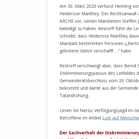
STATUTEN 
Am 30. März 2020 verfasst Henning von
A/HRC/43/4
Heiderose Manthey. Der Rechtsanwalt au
EIGENE VOLK
ARCHE vor, seinen Mandanten Steffen J
beleidigt zu haben. Restorff führt die L
OLAF SCHOL
schreibt, dass Heiderose Manthey davo
AUFGEFORD
Mandant bestimmten Personen („Bernd S
MISSBRÄUC
gebotene Gehör verschafft …“ habe.
EXKLUSIONS
KANTE ZEI
Restorff verschweigt aber, dass Bernd
Diskriminierungspassus des Leitbildes d
WELTWEITE
Gemeinderatsbeschluss vom 20. Oktob
WAHREN VE
bekommt und damit aus der Gemeinde a
– EKE – PAS
Tatandrohung.
AUFKLÄRUN
MÖRDERMAIL
Lesen Sie hierzu: Verfolgungsjagd im G
MEINE SÖH
Betroffene im Artikel
Lust auf Menschen
UND FALK-G
Der Sachverhalt der Diskriminieru