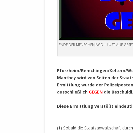
DER EIGENE
ENTFREMDE
STAATLICH 
HEILIGE ZE
BEGINNT !
DER SCHNEE
ENDE DER MENSCHENJAGD – LUST AUF GESETZ
DEUTSCHE 
MILITÄR DE
.
U.A. IN DI
Pforzheim/Remchingen/Keltern/Wei
DER ARCHE
Manthey wird von Seiten der Staat
Ermittlung wurde der Polizeiposten
EFFEKTIVE
ausschließlich
GEGEN
die Beschuldi
REFORM DE
Diese Ermittlung verstößt eindeuti
KINDERRAUB
SCHWERT D
REGIERUNG
(1) Sobald die Staatsanwaltschaft dur