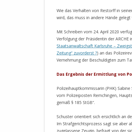
Wie das Verhalten von Restorff in seine
wird, das muss in andere Hände gelegt 
Mit Schreiben vom 24. April 2020 verfü
Verfolgung der Präsidentin der ARCHE i
Staatsanwaltschaft Karlsruhe – Zweig
Zeitung“ zuvorderst ?
) an das Polizeire
Vernehmung der Beschuldigten zum Tat
Das Ergebnis der Ermittlung von P
Polizeihauptkommissarin (PHK) Sabine 
vom Polizeiposten Remchingen, Hauptst
gemäß § 185 StGB“.
Schuster orientiert sich ersichtlich an
Im Strafgerichtsprozess sagt sie aber 
zugelassene Zeugin, befragt von der sic