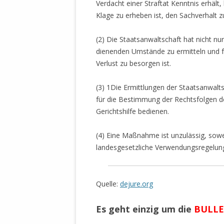
Verdacht einer Straftat Kenntnis erhält, 
MANTHEY W
Klage zu erheben ist, den Sachverhalt z
DEUTSCHE M
SÄMTLICHE
(2) Die Staatsanwaltschaft hat nicht nu
UND MILIT
dienenden Umstände zu ermitteln und f
DER ALLIIER
Verlust zu besorgen ist.
EINSCHREIT
ÜBERWINDUN
(3) 1Die Ermittlungen der Staatsanwalts
PAS
für die Bestimmung der Rechtsfolgen de
MELDUNG A
Gerichtshilfe bedienen.
JURISTENFA
LEIPZIG IS
(4) Eine Maßnahme ist unzulässig, sow
landesgesetzliche Verwendungsregelun
NOTWEHR 
KRIMINALIT
IN WEILER, 
Quelle:
dejure.org
DEUTSCHLA
NORDAMER
Es geht einzig um die
BULLE
OLAF SCHO