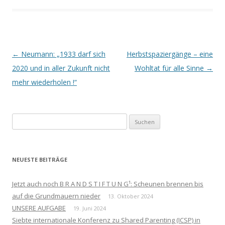
Beitrags-
←
Neumann: „1933 darf sich
Herbstspaziergänge – eine
Navigation
2020 und in aller Zukunft nicht
Wohltat für alle Sinne
→
mehr wiederholen !“
Suchen
nach:
NEUESTE BEITRÄGE
Jetzt auch noch B R A N D S T I F T U N G¹: Scheunen brennen bis
auf die Grundmauern nieder
13. Oktober 2024
UNSERE AUFGABE
19. Juni 2024
Siebte internationale Konferenz zu Shared Parenting (ICSP) in