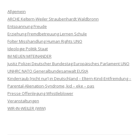
Allgemein
ARCHE Keltern-Weiler Straubenhardt Waldbronn
Entspannung Freude
Erziehung Fremdbetreuung Lernen Schule
Folter Misshandlung Human Rights UNO
Ideologie Politik Staat
IM NEUEN MITEINANDER
Justiz Polizei Deutscher Bundestag Europäisches Parlament UNO
UNHRC NATO Generalbundesanwalt EUStA
Kinderraub [nicht nur] in Deutschland – Eltern-Kind-Entfremdung –
Parental-Alienation-Syndrome, kid – eke – pas
Presse Offenlegung Whistleblower
Veranstaltungen
WIR-IN-WEILER (WIW)