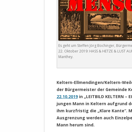
DER EIGENE
ENTFREMDE
STAATLICH 
HEILIGE ZE
BEGINNT !
DER SCHNEE
Es geht um Steffen Jörg Bochinger, Bürger
22. Oktober 2019: HASS & HETZE & LUST AUF
DEUTSCHE 
Manthey.
MILITÄR DE
U.A. IN DI
.
DER ARCHE
Keltern-Ellmendingen/Keltern-Weil
EFFEKTIVE
der Bürgermeister der Gemeinde K
REFORM DE
22.10.2019
in „LEITBILD KELTERN – 
jungen Mann in Keltern aufgrund d
KINDERRAUB
ihm kurzfristig die „Klare Kante“. 
SCHWERT D
Ausgrenzung werden auch Einzelpe
REGIERUNG
Mann herum sind.