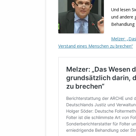
STATUTEN 
Und lesen Si
A/HRC/43/4
und andere 
EIGENE VOLK
Behandlung o
OLAF SCHOL
Melzer: „Das
AUFGEFORD
Verstand eines Menschen zu brechen“
MISSBRÄUC
EXKLUSIONS
KANTE ZEI
WELTWEITE
WAHREN VE
– EKE – PAS
AUFKLÄRUN
MÖRDERMAIL
MEINE SÖH
UND FALK-G