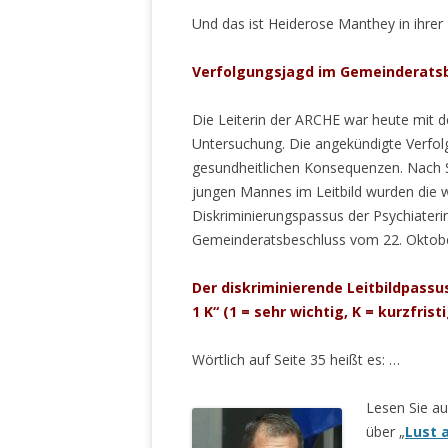
MANTHEY W
Und das ist Heiderose Manthey in ihrer 
DEUTSCHE M
SÄMTLICHE
Verfolgungsjagd im Gemeinderatsbe
UND MILIT
DER ALLIIER
Die Leiterin der ARCHE war heute mit d
EINSCHREIT
Untersuchung. Die angekündigte Verfolg
ÜBERWINDUN
gesundheitlichen Konsequenzen. Nach 
PAS
jungen Mannes im Leitbild wurden die w
Diskriminierungspassus der Psychiateri
MELDUNG A
Gemeinderatsbeschluss vom 22. Oktobe
JURISTENFA
LEIPZIG IS
Der diskriminierende Leitbildpassus
NOTWEHR 
1 K“ (1 = sehr wichtig, K = kurzfri
KRIMINALIT
IN WEILER, 
Wörtlich auf Seite 35 heißt es: …
DEUTSCHLA
NORDAMER
Lesen Sie a
über „
Lust 
OLAF SCHO