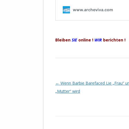
Bleiben
SIE
online !
WIR
berichten !
Beitrags-
←
Wenn Barbie Barefaced Lie „Frau“ u
Navigation
„Mutter“ wird