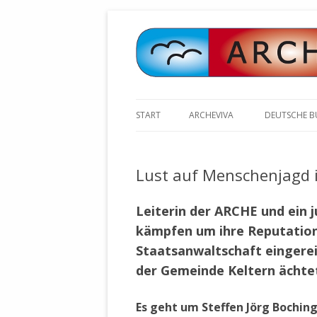
START
ARCHEVIVA
DEUTSCHE 
ARCHE E.V. WALDBRONN
ARCHE AN 
BOCHINGER 
Lust auf Menschenjagd i
ARCHE E.V. WEILER
STELLV. BÜ
BISCHOFF (
ARCHE-KONGRESSE
Leiterin der ARCHE und ein 
ZILLY (GES
kämpfen um ihre Reputation
GEMEINDERA
HEUTE FEIERN WIR GEBURTSTAG
VOLKSVERH
Staatsanwaltschaft eingere
HAPPY BIRTHDAY ARCHE !
ÖFFENTLIC
der Gemeinde Keltern ächte
UNSERE NATUR: WASSER, LUFT
ZURSCHAUS
UND ERDE
AUSGESUCH
Es geht um Steffen Jörg Bochin
DURCH DIE 