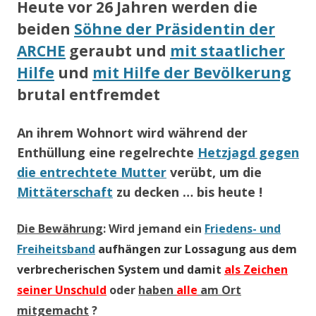
Heute vo
r 26 Jahren werden die
beiden
Söhne der Präsidentin der
ARCHE
geraubt und
mit
staatlicher
Hilfe
und
mit Hilfe der
Bevölkerung
brutal entfremdet
An ihrem Wohnort wird während der
Enthüllung eine regelrechte
Hetzjagd gegen
die entrechtete Mutter
verübt, um die
Mittäterschaft
zu decken … bis heute !
Die Bewährung
: Wird jemand ein
Friedens- und
Freiheitsband
aufhängen zur Lossagung aus dem
verbrecherischen System und damit
als Zeichen
seiner Unschuld
oder
haben
alle
am Ort
mitgemacht
?