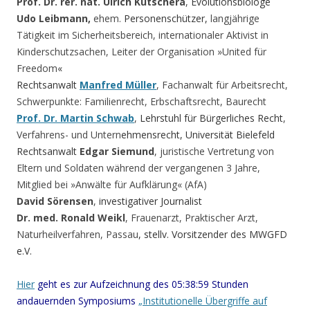
Prof. Dr. rer. nat. Ulrich Kutschera
,
Evolutionsbiologe
Udo Leibmann,
ehem.
Personenschützer,
langjährige
Tätigkeit im Sicherheitsbereich, internationaler Aktivist in
Kinderschutzsachen, Leiter der Organisation »United für
Freedom
«
Rechtsanwalt
Manfred Müller
, Fachanwalt für Arbeitsrecht,
Schwerpunkte: Familienrecht, Erbschaftsrecht, Baurecht
Prof. Dr. Martin Schwab
,
Lehrstuhl für Bürgerliches Recht
,
Verfahrens- und Untern
ehmensrecht, Universität Bielefeld
Rechtsanwalt
Edgar Siemund
, juristische Vertretung von
Eltern und Soldaten während der vergangenen 3 Jahre,
Mitglied bei »Anwälte für Aufklärung« (AfA)
David Sörensen
,
investigativer Journalist
Dr. med. Ronald Weikl
, Frauenarzt, Praktischer Arzt,
Naturheilverfahren, Passau
, stellv. Vorsitzender des MWGFD
e.V.
Hier
geht es zur Aufzeichnung des 05:38:59 Stunden
andauernden Symposiums
„Institutionelle Übergriffe auf