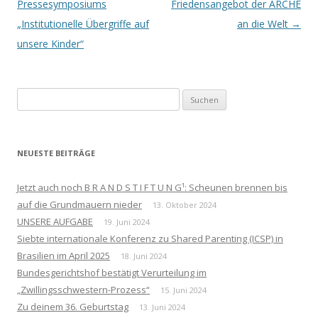
Navigation
Pressesymposiums
Friedensangebot der ARCHE
„Institutionelle Übergriffe auf
an die Welt
→
unsere Kinder“
Suchen
nach:
NEUESTE BEITRÄGE
Jetzt auch noch B R A N D S T I F T U N G¹: Scheunen brennen bis
auf die Grundmauern nieder
13. Oktober 2024
UNSERE AUFGABE
19. Juni 2024
Siebte internationale Konferenz zu Shared Parenting (ICSP) in
Brasilien im April 2025
18. Juni 2024
Bundesgerichtshof bestätigt Verurteilung im
„Zwillingsschwestern-Prozess“
15. Juni 2024
Zu deinem 36. Geburtstag
13. Juni 2024