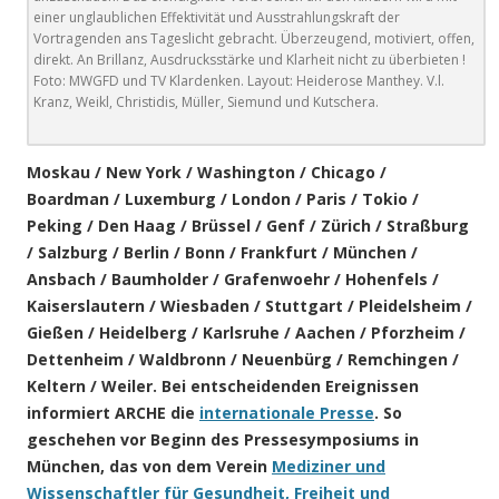
einer unglaublichen Effektivität und Ausstrahlungskraft der
Vortragenden ans Tageslicht gebracht. Überzeugend, motiviert, offen,
direkt. An Brillanz, Ausdrucksstärke und Klarheit nicht zu überbieten !
Foto: MWGFD und TV Klardenken. Layout: Heiderose Manthey. V.l.
Kranz, Weikl, Christidis, Müller, Siemund und Kutschera.
Moskau / New York / Washington / Chicago /
Boardman / Luxemburg / London / Paris / Tokio /
Peking / Den Haag / Brüssel / Genf / Zürich / Straßburg
/ Salzburg / Berlin / Bonn / Frankfurt / München /
Ansbach / Baumholder / Grafenwoehr / Hohenfels /
Kaiserslautern / Wiesbaden / Stuttgart / Pleidelsheim /
Gießen / Heidelberg / Karlsruhe / Aachen / Pforzheim /
Dettenheim / Waldbronn / Neuenbürg / Remchingen /
Keltern / Weiler. Bei entscheidenden Ereignissen
informiert ARCHE die
internationale Presse
. So
geschehen vor Beginn des Pressesymposiums in
München, das von dem Verein
Mediziner und
Wissenschaftler für Gesundheit, Freiheit und