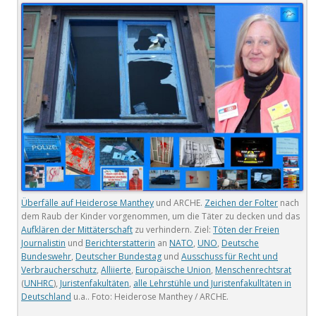
Überfälle auf Heiderose Manthey
und ARCHE.
Zeichen der Folter
nach
dem Raub der Kinder vorgenommen, um die Täter zu decken und das
Aufklären der Mittäterschaft
zu verhindern. Ziel:
Töten der Freien
Journalistin
und
Berichterstatterin
an
NATO
,
UNO
,
Deutsche
Bundeswehr
,
Deutscher Bundestag
und
Ausschuss für Recht und
Verbraucherschutz
,
Alliierte
,
Europäische Union
,
Menschenrechtsrat
(
UNHRC
),
Juristenfakultäten
,
alle Lehrstühle und Juristenfakulltäten in
Deutschland
u.a.. Foto: Heiderose Manthey / ARCHE.