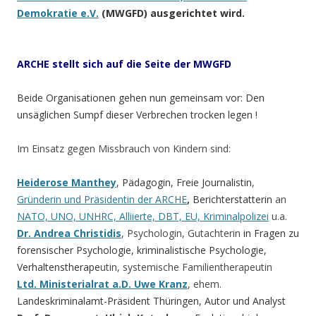
Demokratie
e.V.
(MWGFD) ausgerichtet wird.
ARCHE stellt sich auf die Seite der
MWGFD
Beide Organisationen gehen nun gemeinsam vor: Den
unsäglichen Sumpf dieser Verbrechen trocken legen !
Im Einsatz gegen Missbrauch von Kindern sind:
Heiderose Manthey
,
Pädagogin, Freie Journalistin
,
Gründerin und Präsidentin der ARCHE
,
Berichterstatterin
an
NATO, UNO, UNHRC, Alliierte, DBT, EU, Kriminalpolizei
u.a.
Dr. Andrea Christidis
, Psychologin, Gutachterin
in Fragen zu
forensischer Psychologie, kriminalistische Psychologie,
Verhaltenstherape
utin, systemische Familientherapeutin
Ltd. Ministerialrat a.D. Uwe Kranz
, ehem.
Landeskriminalamt-Präsident Thüringen, Autor und Analyst