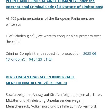
PEOPLE AND CRIMES AGAINST HUMANITY under the
International Criminal Code (§ 5 Statute of Limitations)
All 705 parliamentarians of the European Parliament are
written to
Olaf Scholz’s glee¹: „We want to conquer air supremacy over
the cribs.“
Criminal Complaint and request for prosecution:
2023-06-
13_CriComOri_04.04.23_01-24
DER STRAFANTRAG GEGEN KINDERRAUB,
MENSCHENRAUB UND VÖLKERMORD
Strafanzeige mit Antrag auf Strafverfolgung gegen alle Täter,
Mittäter und Hilfeleistung Unterlassenden wegen
Menschenraub, Völkermord und Beihilfe zum Völkermord,