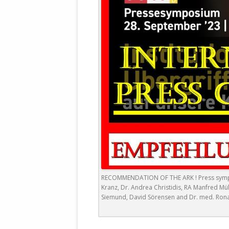
DER EIGENE
ENTFREMDE
STAATLICH 
HEILIGE ZE
BEGINNT !
DER SCHNEE
DEUTSCHE 
MILITÄR DE
U.A. IN DI
DER ARCHE
EFFEKTIVE
REFORM DE
RECOMMENDATION OF THE ARK ! Press sympos
KINDERRAUB
Kranz, Dr. Andrea Christidis, RA Manfred Mül
Siemund, David Sörensen and Dr. med. Ron
SCHWERT D
REGIERUNG