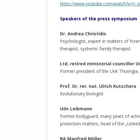
https://www.youtube.com/watch?v=rj
Speakers
of the press symposium
Dr. Andrea Christidis
Psychologist, expert in matters of fore
therapist, systemic family therapist
Ltd. retired ministerial councillor 
Former president of the LKA Thuringia,
Prof. Dr. rer. nat. Ulrich Kutschera
Evolutionary biologist
Udo Leibmann
Former bodyguard, many years of activity 
protection matters, head of the „Unite
RA Manfred Müller