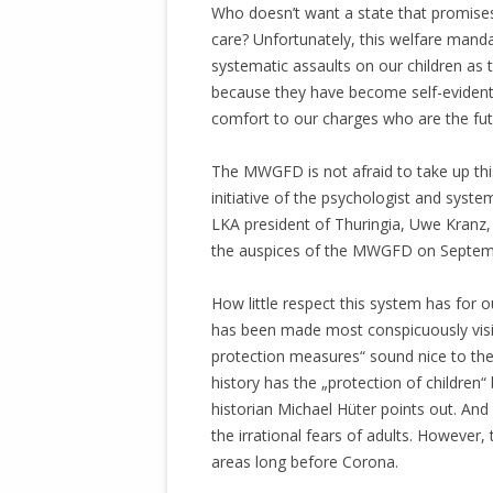
Who doesn’t want a state that promises
STATUTEN 
care? Unfortunately, this welfare manda
A/HRC/43/4
systematic assaults on our children as 
EIGENE VOLK
because they have become self-evident. T
OLAF SCHOL
comfort to our charges who are the fut
AUFGEFORD
MISSBRÄUC
The MWGFD is not afraid to take up thi
EXKLUSIONS
initiative of the psychologist and syste
KANTE ZEI
LKA president of Thuringia, Uwe Kranz,
the auspices of the MWGFD on Septembe
WELTWEITE
WAHREN VE
How little respect this system has for ou
– EKE – PAS
has been made most conspicuously visibl
AUFKLÄRUN
protection measures“ sound nice to the 
MÖRDERMAIL
history has the „protection of children“
MEINE SÖH
historian Michael Hüter points out. And
UND FALK-G
the irrational fears of adults. However,
areas long before Corona.