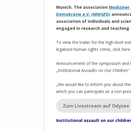
.
MANTHEY W
Munich. The association
Mediziner 
DEUTSCHE M
Demokratie e.V. (MWGFD)
announce
SÄMTLICHE
association of individuals and scie
UND MILIT
engaged in research and teaching 
DER ALLIIER
EINSCHREIT
To view the trailer for the high-level ev
ÜBERWINDUN
legalized human rights crime, click here.
PAS
MELDUNG A
Announcement of the symposium and li
JURISTENFA
„Institutional Assaults on Our Children.“
LEIPZIG IS
„We would like to inform you about th
NOTWEHR 
which you can participate as a non-press
KRIMINALIT
IN WEILER, 
Zum Livestream auf Odysee
DEUTSCHLA
NORDAMER
Institutional assault on our childre
OLAF SCHO