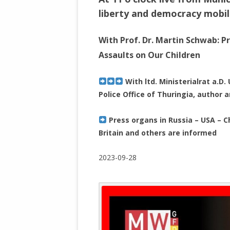
WALDBRONNER SELBSTÄNDIGE
KELTERN V
liberty and democracy mobili
ZEICHNENDE
ARCHITEKTUR. KUNST. LEBEGUT
With Prof. Dr. Martin Schwab: P
HAUS.
BUNDESMIN
Assaults on Our Children
VERTEIDIG
ARCHETELEVISION. ARCHE TV –
TERRITORIA
STUDIO.
With ltd. Ministerialrat a.D
FÜHRUNGS
CONCERTS
Police Office of Thuringia, author 
BUNDESWEH
VERFOLGUN
DABEI. BIOLÄDEN.
JOURNALIST
Press organs in Russia – USA – Ch
PROZESSEN
Britain and others are informed
HOLZBAU. KERN-ROSSMANITH.
BÜRGERMEI
ROT. GESCHLOSSENER BEREICH.
2023-09-28
GEMEINDER
SONJA ZILL
VOR ORT. MICHEL BRÄU.
DIE WAHRE
MENSCHENR
KID – EKE –