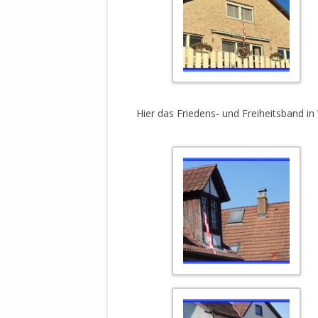
MANTHEY W
DEUTSCHE M
SÄMTLICHE
UND MILIT
DER ALLIIER
EINSCHREIT
.
ÜBERWINDUN
Hier das Friedens- und Freiheitsband in
PAS
MELDUNG A
JURISTENFA
LEIPZIG IS
NOTWEHR 
KRIMINALIT
IN WEILER, 
DEUTSCHLA
NORDAMER
OLAF SCHO