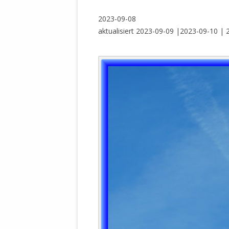
WALDBRONNER SELBSTÄNDIGE
KELTERN V
2023-09-08
ZEICHNENDE
ARCHITEKTUR. KUNST. LEBEGUT
aktualisiert 2023-09-09 |2023-09-10 |
HAUS.
BUNDESMIN
VERTEIDIG
ARCHETELEVISION. ARCHE TV –
TERRITORIA
STUDIO.
FÜHRUNGS
CONCERTS
BUNDESWEH
VERFOLGUN
DABEI. BIOLÄDEN.
JOURNALIST
PROZESSEN
HOLZBAU. KERN-ROSSMANITH.
BÜRGERMEI
ROT. GESCHLOSSENER BEREICH.
GEMEINDER
SONJA ZILL
VOR ORT. MICHEL BRÄU.
DIE WAHRE
MENSCHENR
KID – EKE –