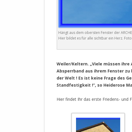
DER EIGENE
ENTFREMDE
STAATLICH 
HEILIGE ZE
BEGINNT !
Hängt aus dem obersten Fenster der ARCHE h
Hier bildet es für alle sichtbar ein Herz. Fo
DER SCHNEE
DEUTSCHE 
.
MILITÄR DE
Weiler/Keltern.
„Viele müssen ihre
U.A. IN DI
Absperrband aus ihrem Fenster zu hä
DER ARCHE
der Welt ! Es ist keine Frage des G
Standfestigkeit !“, so Heiderose M
EFFEKTIVE
REFORM DE
Hier findet Ihr das erste Friedens- und 
KINDERRAUB
SCHWERT D
REGIERUNG