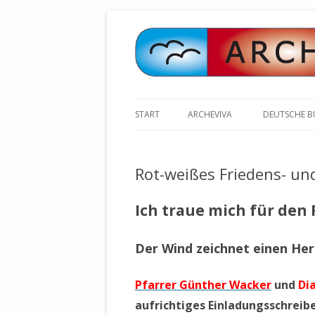
START
ARCHEVIVA
DEUTSCHE 
ARCHE E.V. WALDBRONN
ARCHE AN 
BOCHINGER 
Rot-weißes Friedens- un
ARCHE E.V. WEILER
STELLV. BÜ
BISCHOFF (
ARCHE-KONGRESSE
Ich traue mich für den 
ZILLY (GES
GEMEINDERA
HEUTE FEIERN WIR GEBURTSTAG
Der Wind zeichnet einen He
VOLKSVERH
HAPPY BIRTHDAY ARCHE !
ÖFFENTLIC
UNSERE NATUR: WASSER, LUFT
ZURSCHAUS
Pfarrer Günther Wacker
und
Di
UND ERDE
AUSGESUCH
aufrichtiges Einladungsschreiben
DURCH DIE 