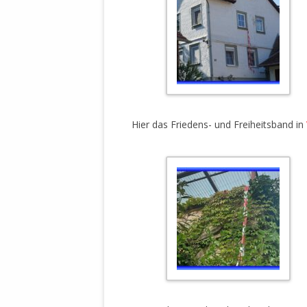
STATUTEN 
A/HRC/43/4
EIGENE VOLK
OLAF SCHOL
AUFGEFORD
MISSBRÄUC
EXKLUSIONS
Hier das Friedens- und Freiheitsband in
KANTE ZEI
WELTWEITE
WAHREN VE
– EKE – PAS
AUFKLÄRUN
MÖRDERMAIL
MEINE SÖH
UND FALK-G
.