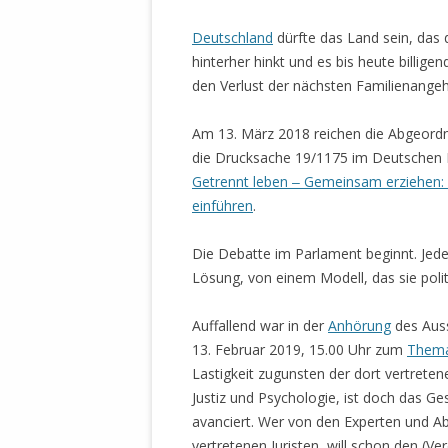
Deutschland
dürfte das Land sein, das
hinterher hinkt und es bis heute billig
den Verlust der nächsten Familienange
Am 13. März 2018 reichen die Abgeordne
die Drucksache 19/1175 im Deutschen B
Getrennt leben ‒ Gemeinsam erziehen: F
einführen
.
Die Debatte im Parlament beginnt. Jede
Lösung, von einem Modell, das sie polit
Auffallend war in der
Anhörung
des Auss
13. Februar 2019, 15.00 Uhr zum
Thema
Lastigkeit zugunsten der dort vertrete
Justiz und Psychologie, ist doch das Ge
avanciert. Wer von den Experten und A
vertretenen Juristen, will schon den (Ve