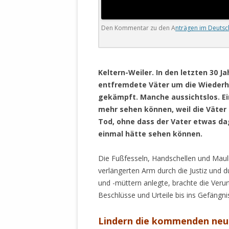
DER EIGENE
ENTFREMDE
Den Kommentar zu den A
nträgen im Deuts
STAATLICH 
HEILIGE ZE
BEGINNT !
.
Keltern-Weiler. In den letzten 30 J
DER SCHNEE
entfremdete Väter um die Wiederhe
DEUTSCHE 
gekämpft. Manche aussichtslos. Ei
MILITÄR DE
mehr sehen können, weil die Väter 
U.A. IN DI
Tod, ohne dass der Vater etwas da
DER ARCHE
einmal hätte sehen können.
EFFEKTIVE
Die Fußfesseln, Handschellen und Maul
REFORM DE
verlängerten Arm durch die Justiz und
und -müttern anlegte, brachte die Veru
KINDERRAUB
Beschlüsse und Urteile bis ins Gefängni
SCHWERT D
REGIERUNG
Lindern die kommenden ne