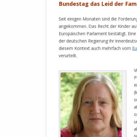
MANTHEY W
Bundestag das Leid der
Fami
DEUTSCHE M
SÄMTLICHE
Seit einigen Monaten sind die Forderun
UND MILIT
angekommen. Das Recht der Kinder auf b
DER ALLIIER
Europäischen Parlament bestätigt. Ein
EINSCHREIT
der deutschen Regierung ihr innerdeut
ÜBERWINDUN
diesem Kontext auch mehrfach vom
Eu
PAS
verurteilt.
MELDUNG A
V
JURISTENFA
P
LEIPZIG IS
e
(
NOTWEHR 
s
KRIMINALIT
a
IN WEILER, 
o
DEUTSCHLA
u
NORDAMER
a
OLAF SCHO
N