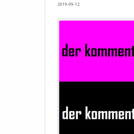
WALDBRONNER SELBSTÄNDIGE
2019-09-12
KELTERN V
ZEICHNENDE
ARCHITEKTUR. KUNST. LEBEGUT
HAUS.
BUNDESMIN
VERTEIDIG
ARCHETELEVISION. ARCHE TV –
TERRITORIA
STUDIO.
FÜHRUNGS
CONCERTS
BUNDESWEH
VERFOLGUN
DABEI. BIOLÄDEN.
JOURNALIST
PROZESSEN
HOLZBAU. KERN-ROSSMANITH.
BÜRGERMEI
ROT. GESCHLOSSENER BEREICH.
GEMEINDER
SONJA ZILL
VOR ORT. MICHEL BRÄU.
DIE WAHRE
MENSCHENR
KID – EKE –