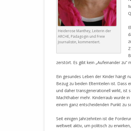
STATUTEN 
M
A/HRC/43/4
Q
EIGENE VOLK
E
Heiderose Manthey, Leiterin der
OLAF SCHOL
d
ARCHE, Pädagogin und Freie
AUFGEFORD
z
Journalistin, kommentiert.
MISSBRÄUC
Z
EXKLUSIONS
B
KANTE ZEI
zerstört. Es gibt kein „Aufeinander zu“ 
WELTWEITE
Ein gesundes Leben der Kinder hängt n
WAHREN VE
Bezug zu beiden Elternteilen ist. Dass 
– EKE – PAS
und daher transgenerationell wirkt, ist
AUFKLÄRUN
Machthaber mehr. Kinderraub wurde in
MÖRDERMAIL
einem ganz entscheidenden Punkt zu sc
MEINE SÖH
UND FALK-G
Seit einigen Jahrzehnten ist die Forderu
weltweit aktiv, um politisch zu erwirke