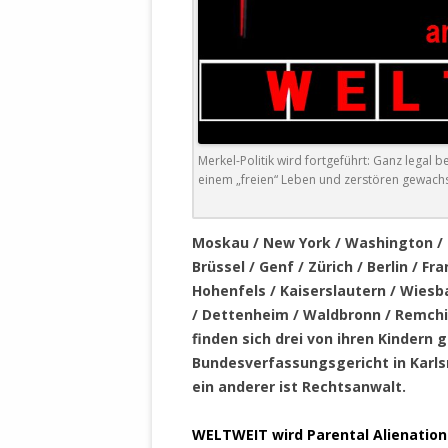
DER EIGENE
ENTFREMDE
STAATLICH 
HEILIGE ZE
BEGINNT !
DER SCHNEE
Merkel-Politik wird fortgeführt: Ganz legal b
einem „freien“ Leben und zerstören gewachs
DEUTSCHE 
MILITÄR DE
U.A. IN DI
Moskau / New York / Washington / L
DER ARCHE
Brüssel / Genf / Zürich / Berlin / 
Hohenfels / Kaiserslautern / Wiesb
EFFEKTIVE
/ Dettenheim / Waldbronn / Remchi
REFORM DE
finden sich drei von ihren Kindern
Bundesverfassungsgericht in Karlsru
KINDERRAUB
ein anderer ist Rechtsanwalt.
SCHWERT D
REGIERUNG
WELTWEIT wird Parental Alienation