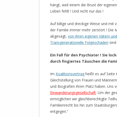
STATUTEN 
hängt, weil einem die Brust der eigenen
A/HRC/43/4
Leben fehlt ! Und nicht nur das !
EIGENE VOLK
Auf billige und dreckige Weise und mit
OLAF SCHOL
der Familie immer mehr zerstört ! Di
AUFGEFORD
abgesägt,
von ihren eigenen Vätern un
MISSBRÄUC
Transgenerationelle Folgeschäden
sind
EXKLUSIONS
KANTE ZEI
Ein Fall für den Psychiater ! Sie lo
durch fingiertes Täuschen die Famil
WELTWEITE
WAHREN VE
Im
Koalitionsvertrag
heißt es auf Seite
– EKE – PAS
Gleichstellung von Frauen und Männern 
AUFKLÄRUN
und Biografien ihren Platz haben. Uns 
MÖRDERMAIL
Einwanderungsgesellschaft
. Um der ges
MEINE SÖH
ermöglichen wir gleichberechtigte Tei
UND FALK-G
Familienrecht bis hin zum Staatsbürgers
entgegen.“