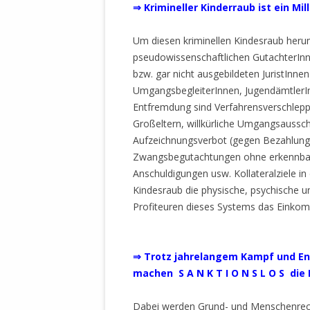
⇒ Krimineller Kinderraub ist ein Mi
Um diesen kriminellen Kindesraub herum
pseudowissenschaftlichen GutachterInn
bzw. gar nicht ausgebildeten JuristInnen
UmgangsbegleiterInnen, JugendämtlerI
Entfremdung sind Verfahrensverschleppe
Großeltern, willkürliche Umgangsaussc
Aufzeichnungsverbot (gegen Bezahlung)
Zwangsbegutachtungen ohne erkennbare
Anschuldigungen usw. Kollateralziele 
Kindesraub die physische, psychische un
Profiteuren dieses Systems das Einkom
⇒ Trotz jahrelangem Kampf und En
machen S A N K T I O N S L O S die
Dabei werden Grund- und Menschenrech