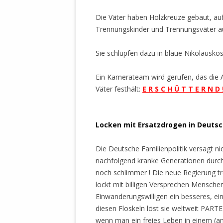
MANTHEY W
DEUTSCHE M
Die Väter haben Holzkreuze gebaut, auf
SÄMTLICHE
Trennungskinder und Trennungsväter 
UND MILIT
DER ALLIIER
Sie schlüpfen dazu in blaue Nikolauskos
EINSCHREIT
ÜBERWINDUN
Ein Kamerateam wird gerufen, das die A
PAS
Väter festhält:
E R S C H Ü T T E R N D !
MELDUNG A
JURISTENFA
Locken
mi
t
Ersatzdroge
n
in De
utsc
LEIPZIG IS
Die Deutsche Familienpolitik versagt n
NOTWEHR 
nachfolgend kranke Generationen durch
KRIMINALIT
noch schlimmer ! Die neue Regierung tr
IN WEILER, 
lockt mit billigen Versprechen Mensche
DEUTSCHLA
Einwanderungswilligen ein besseres, ein
NORDAMER
diesen Floskeln löst sie weltweit PA
OLAF SCHO
wenn man ein freies Leben in einem (ang