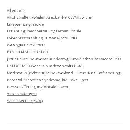
Allgemein
ARCHE Keltern-Weiler Straubenhardt Waldbronn
Entspannung Freude
Erziehung Fremdbetreuung Lernen Schule
Folter Misshandlung Human Rights UNO
Ideologie Politik Staat
IM NEUEN MITEINANDER
Justiz Polizei Deutscher Bundestag Europäisches Parlament UNO
UNHRC NATO Generalbundesanwalt EUStA
Kinderraub [nicht nur] in Deutschland – Eltern-Kind-Entfremdung –
Parental-Alienation-Syndrome, kid – eke – pas
Presse Offenlegung Whistleblower
Veranstaltungen
WIR-IN-WEILER (WIW)