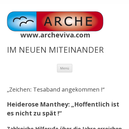
www.archeviva.com
IM NEUEN MITEINANDER
Zum
Menü
Inhalt
springen
„Zeichen: Tesaband angekommen !“
Heiderose Manthey: „Hoffentlich ist
es nicht zu spät !“
Zahlreiche Hilferufe über die Jahre erreichen