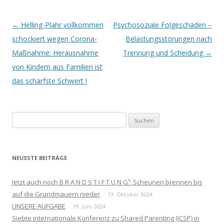
Beitrags-
←
Helling-Plahr vollkommen
Psychosoziale Folgeschäden –
Navigation
schockiert wegen Corona-
Belastungsstörungen nach
Maßnahme: Herausnahme
Trennung und Scheidung
→
von Kindern aus Familien ist
das schärfste Schwert !
Suchen
nach:
NEUESTE BEITRÄGE
Jetzt auch noch B R A N D S T I F T U N G¹: Scheunen brennen bis
auf die Grundmauern nieder
13. Oktober 2024
UNSERE AUFGABE
19. Juni 2024
Siebte internationale Konferenz zu Shared Parenting (ICSP) in