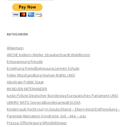
KATEGORIEN
Allgemein
ARCHE Keltern-Weiler Straubenhardt Waldbronn
Entspannung Freude
Erziehung Fremdbetreuung Lernen Schule
Folter Misshandlung Human Rights UNO
Ideologie Politik Staat
IM NEUEN MITEINANDER
Justiz Polizei Deutscher Bundestag Europäisches Parlament UNO
UNHRC NATO Generalbundesanwalt EUStA
Kinderraub [nicht nur] in Deutschland – Eltern-Kind-Entfremdung –
Parental-Alienation-Syndrome, kid – eke – pas
Presse Offenlegung Whistleblower