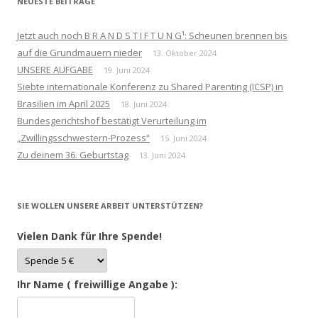
NEUESTE BEITRÄGE
Jetzt auch noch B R A N D S T I F T U N G¹: Scheunen brennen bis
auf die Grundmauern nieder
13. Oktober 2024
UNSERE AUFGABE
19. Juni 2024
Siebte internationale Konferenz zu Shared Parenting (ICSP) in
Brasilien im April 2025
18. Juni 2024
Bundesgerichtshof bestätigt Verurteilung im
„Zwillingsschwestern-Prozess“
15. Juni 2024
Zu deinem 36. Geburtstag
13. Juni 2024
SIE WOLLEN UNSERE ARBEIT UNTERSTÜTZEN?
Vielen Dank für Ihre Spende!
Ihr Name ( freiwillige Angabe ):