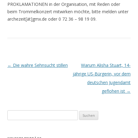
PROKLAMATIONEN in der Organisation, mit Reden oder
beim Trommelkonzert mitwirken möchte, bitte melden unter
archezeit[ät]gmx.de oder 0 72 36 – 98 19 09.
Beitrags-
←
Die wahre Sehnsucht stillen
Warum Alisha Stuart, 14-
Navigation
jährige US-Bürgerin, vor dem
deutschen Jugendamt
geflohen ist
→
Suchen
nach: