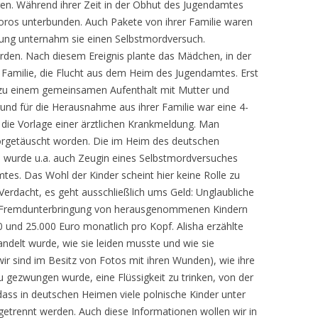
EGMR EUROPÄISCHER
EGMR: URTEIL VOM 29.
en. Während ihrer Zeit in der Obhut des Jugendamtes
ENDET SICH AN DAS
NICHTS ANDERES ALS E
WELTWEITEN AUFMARS
AUSWAHL AN TÄTIGKEITEN DER
KID – EKE – PAS GENA
GERICHTSHOF FÜR
ABSTIMMUNG ÜBER DI
ELTERN-KIND-ENTFRE
igoros unterbunden. Auch Pakete von ihrer Familie waren
ILITÄR UND AN
APPARAT DER INTERES
ARCHE ZUM AUFDECKEN DES
MENSCHENRECHTE
15A UND 15B
lung unternahm sie einen Selbstmordversuch.
 MILITÄRVERBÄNDE
DORT TÄTIGEN UND D
DER DURCHBRUCH: DIE
MENSCHENRECHTSVERBRECHENS
EUROPÄISCHER GERIC
erden. Nach diesem Ereignis plante das Mädchen, in der
ÄRORGANISATIONEN
INTERESSEN IHRER MA
GREIFT BEI KID – EKE – 
KID – EKE – PAS
END PARENTAL ALIENATION
AN ALLE
FÜR MENSCHENRECHTE 
 Familie, die Flucht aus dem Heim des Jugendamtes. Erst
TEN MIT DEM ZIEL:
?
ERSTMALS EIN
BUNDESTAGSABGEORD
GEGEN DEUTSCHLAND
 zu einem gemeinsamen Aufenthalt mit Mutter und
EN ZUR
BEGINN DER DOKUMENTATION
ENOC – EUROPEAN NETWORK OF
RECHTSANWALT DR. A. 
DIE VERFASSUNGSBES
DRINGEND: H I L F E R 
rund für die Herausnahme aus ihrer Familie war eine 4-
G VON KID – EKE –
NR. 17A DER
OMBUDSPEOPLE FOR CHILDREN
JUDGMENT: EUROPEAN
DEN BUNDESDEUTSCH
VON HEIDEROSE MANT
DEUTSCHLAND AN DIE
die Vorlage einer ärztlichen Krankmeldung. Man
VERFASSUNGSBESCHWERDE
OF HUMAN RIGHTS
AUSSCHUSS FÜR RECHT
ALLIIERTEN, AN DIE
i vorgetäuscht worden. Die im Heim des deutschen
ERASING FAMILY
POLITISCHE UND KIRCH
VERBRAUCHERSCHUTZ
N MILITÄR:
BERICHTERSTATTUNG AN DIE
AMERIKANISCHE MILITÄ
 wurde u.a. auch Zeugin eines Selbstmordversuches
GEMEINDE KELTERN U
KULTÄT UNIVERSITÄT
ERASING FAMILY DOCUMENTARY
NATO U.A. LÄUFT !
KRIMINALPOLIZEI, AN 
tes. Das Wohl der Kinder scheint hier keine Rolle zu
ANTRAG DER ARCHE AN
BÜRGERMEISTER SIND
T INFORMIERT
RUSSISCHEN
Verdacht, es geht ausschließlich ums Geld: Unglaubliche
ANGELA MERKEL UND 
EUROPÄISCHE KOMMISSION
BETROFFEN
DAS ALLERLETZTE ! EDDA S. UND
VERTEIDIGUNGSATTACH
ie Fremdunterbringung von herausgenommenen Kindern
BUNDESTAG
AUFGRUND
DIE ALTPARTEIEN VON KELTERN !
UNO, MENSCHENRECHT
 und 25.000 Euro monatlich pro Kopf. Alisha erzählte
EUROPÄISCHE UNION
RÜCKFÜHRUNG EINES K
ÄT GEGEN ZIELOPFER
UN-SONDERBERICHTER
delt wurde, wie sie leiden musste und wie sie
ANTWORT DER
SEINEM VATER VORLÄU
DAS
KELTERN,
U.A.
EUROPÄISCHES FAMILIENRECHT
ir sind im Besitz von Fotos mit ihren Wunden), wie ihre
BUNDESREGIERUNG: „N
AUSGESETZT
MENSCHENRECHTSVERBRECHEN
ND, EUROPA UND
 gezwungen wurde, eine Flüssigkeit zu trinken, von der
KURZFRISTIG UMSETZBA
KID – EKE – PAS IST AUFGEDECKT
IKA
FAZIT DER BERICHTER
EUROPÄISCHES PARLAMENT
„WE LOVE YOU BOTH“
STEHEN EHE UND FAMIL
ass in deutschen Heimen viele polnische Kinder unter
DER ARCHE AN DIE NAT
APPELL AN UNSERE DE
DEM BESONDEREN SCH
DER VOLKSBANKPROZESS ALS
etrennt werden. Auch diese Informationen wollen wir in
LZ FÜHRT LAUT UN-
EUROPARAT
[AN]* FRANS TIMMERMA