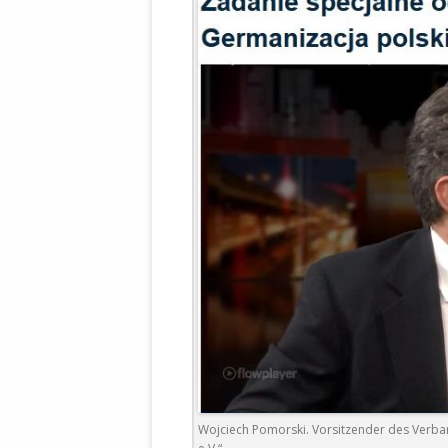
WALDBRONNER SELBSTÄNDIGE
KELTERN V
ZEICHNENDE
ARCHITEKTUR. KUNST. LEBEGUT
HAUS.
BUNDESMIN
VERTEIDIG
ARCHETELEVISION. ARCHE TV –
TERRITORIA
STUDIO.
FÜHRUNGS
CONCERTS
BUNDESWEH
VERFOLGUN
DABEI. BIOLÄDEN.
JOURNALIST
PROZESSEN
HOLZBAU. KERN-ROSSMANITH.
BÜRGERMEI
ROT. GESCHLOSSENER BEREICH.
GEMEINDER
SONJA ZILL
VOR ORT. MICHEL BRÄU.
DIE WAHRE
MENSCHENR
KID – EKE –
Wojciech Pomorski. Vorsitzender des Verban