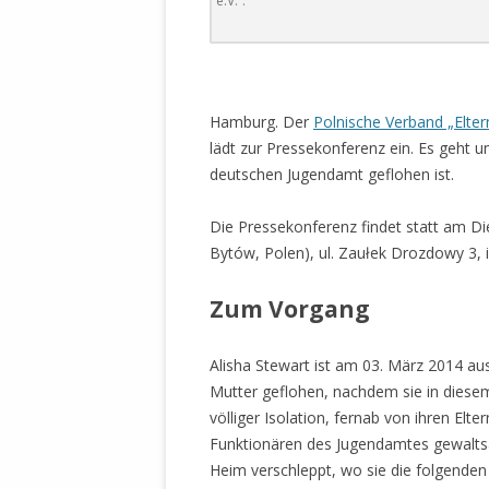
e.V.“.
DER EIGENE
ENTFREMDE
STAATLICH 
HEILIGE ZE
BEGINNT !
Hamburg. Der
Polnische Verband „Elter
lädt zur Pressekonferenz ein. Es geht u
DER SCHNEE
deutschen Jugendamt geflohen ist.
DEUTSCHE 
Die Pressekonferenz findet statt am D
MILITÄR DE
Bytów, Polen), ul. Zaułek Drozdowy 3,
U.A. IN DI
DER ARCHE
Zum Vorgang
EFFEKTIVE
REFORM DE
Alisha Stewart ist am 03. März 2014 a
Mutter geflohen, nachdem sie in diese
KINDERRAUB
völliger Isolation, fernab von ihren E
SCHWERT D
Funktionären des Jugendamtes gewaltsa
REGIERUNG
Heim verschleppt, wo sie die folgende