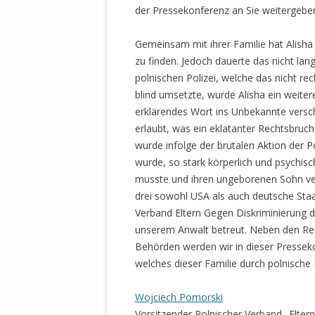
der Pressekonferenz an Sie weitergebe
STATUTEN 
A/HRC/43/4
Gemeinsam mit ihrer Familie hat Alisha 
EIGENE VOLK
zu finden. Jedoch dauerte das nicht lan
OLAF SCHOL
polnischen Polizei, welche das nicht re
AUFGEFORD
blind umsetzte, wurde Alisha ein weite
MISSBRÄUC
erklärendes Wort ins Unbekannte versch
EXKLUSIONS
erlaubt, was ein eklatanter Rechtsbruch
KANTE ZEI
wurde infolge der brutalen Aktion der 
wurde, so stark körperlich und psychis
WELTWEITE
musste und ihren ungeborenen Sohn verl
WAHREN VE
drei sowohl USA als auch deutsche Staa
– EKE – PAS
Verband Eltern Gegen Diskriminierung d
AUFKLÄRUN
unserem Anwalt betreut. Neben den R
MÖRDERMAIL
Behörden werden wir in dieser Presse
MEINE SÖH
welches dieser Familie durch polnische
UND FALK-G
Wojciech Pomorski
Vorsitzender Polnischer Verband „Eltern