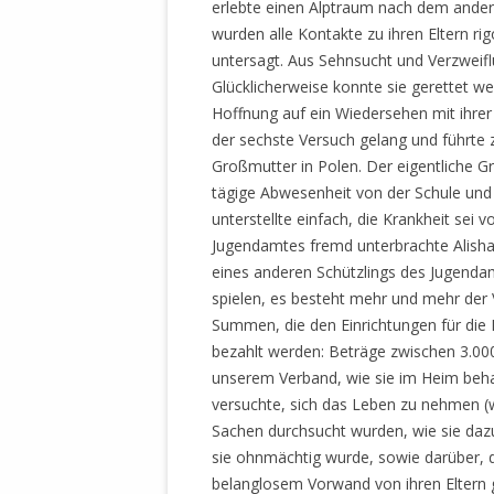
erlebte einen Alptraum nach dem ander
MANTHEY W
wurden alle Kontakte zu ihren Eltern r
DEUTSCHE M
untersagt. Aus Sehnsucht und Verzweif
SÄMTLICHE
Glücklicherweise konnte sie gerettet w
UND MILIT
Hoffnung auf ein Wiedersehen mit ihrer
DER ALLIIER
der sechste Versuch gelang und führte
EINSCHREIT
Großmutter in Polen. Der eigentliche G
ÜBERWINDUN
tägige Abwesenheit von der Schule und 
PAS
unterstellte einfach, die Krankheit se
MELDUNG A
Jugendamtes fremd unterbrachte Alisha
JURISTENFA
eines anderen Schützlings des Jugendam
LEIPZIG IS
spielen, es besteht mehr und mehr der 
Summen, die den Einrichtungen für d
NOTWEHR 
bezahlt werden: Beträge zwischen 3.000
KRIMINALIT
unserem Verband, wie sie im Heim behan
IN WEILER, 
versuchte, sich das Leben zu nehmen (w
DEUTSCHLA
Sachen durchsucht wurden, wie sie dazu
NORDAMER
sie ohnmächtig wurde, sowie darüber, d
belanglosem Vorwand von ihren Eltern g
OLAF SCHO