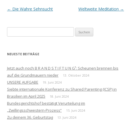
Beitrags-
←
Die Wahre Sehnsucht
Weltweite Meditation
→
Navigation
Suchen
nach:
NEUESTE BEITRÄGE
Jetzt auch noch B R A N D S T I F T U N G¹: Scheunen brennen bis
auf die Grundmauern nieder
13. Oktober 2024
UNSERE AUFGABE
19. Juni 2024
Siebte internationale Konferenz zu Shared Parenting (ICSP) in
Brasilien im April 2025
18. Juni 2024
Bundesgerichtshof bestätigt Verurteilung im
„Zwillingsschwestern-Prozess“
15. Juni 2024
Zu deinem 36. Geburtstag
13. Juni 2024