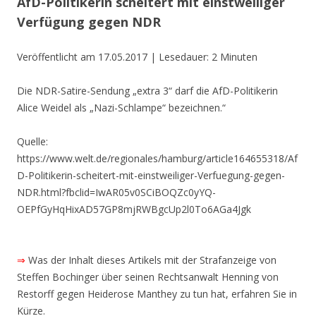
AfD-Politikerin scheitert mit einstweiliger
Verfügung gegen NDR
Veröffentlicht am 17.05.2017
| Lesedauer: 2 Minuten
Die NDR-Satire-Sendung „extra 3“ darf die AfD-Politikerin
Alice Weidel als „Nazi-Schlampe“ bezeichnen.“
Quelle:
https://www.welt.de/regionales/hamburg/article164655318/Af
D-Politikerin-scheitert-mit-einstweiliger-Verfuegung-gegen-
NDR.html?fbclid=IwAR05v0SCiBOQZc0yYQ-
OEPfGyHqHixAD57GP8mjRWBgcUp2l0To6AGa4Jgk
⇒
Was der Inhalt dieses Artikels mit der Strafanzeige von
Steffen Bochinger über seinen Rechtsanwalt Henning von
Restorff gegen Heiderose Manthey zu tun hat, erfahren Sie in
Kürze.