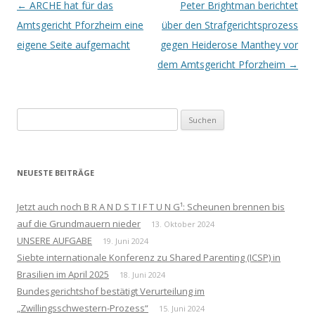
Beitrags-
←
ARCHE hat für das
Peter Brightman berichtet
Navigation
Amtsgericht Pforzheim eine
über den Strafgerichtsprozess
eigene Seite aufgemacht
gegen Heiderose Manthey vor
dem Amtsgericht Pforzheim
→
Suchen
nach:
NEUESTE BEITRÄGE
Jetzt auch noch B R A N D S T I F T U N G¹: Scheunen brennen bis
auf die Grundmauern nieder
13. Oktober 2024
UNSERE AUFGABE
19. Juni 2024
Siebte internationale Konferenz zu Shared Parenting (ICSP) in
Brasilien im April 2025
18. Juni 2024
Bundesgerichtshof bestätigt Verurteilung im
„Zwillingsschwestern-Prozess“
15. Juni 2024