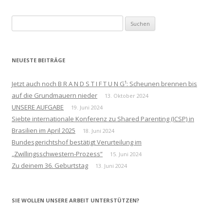
Suchen
nach:
NEUESTE BEITRÄGE
Jetzt auch noch B R A N D S T I F T U N G¹: Scheunen brennen bis
auf die Grundmauern nieder
13. Oktober 2024
UNSERE AUFGABE
19. Juni 2024
Siebte internationale Konferenz zu Shared Parenting (ICSP) in
Brasilien im April 2025
18. Juni 2024
Bundesgerichtshof bestätigt Verurteilung im
„Zwillingsschwestern-Prozess“
15. Juni 2024
Zu deinem 36. Geburtstag
13. Juni 2024
SIE WOLLEN UNSERE ARBEIT UNTERSTÜTZEN?