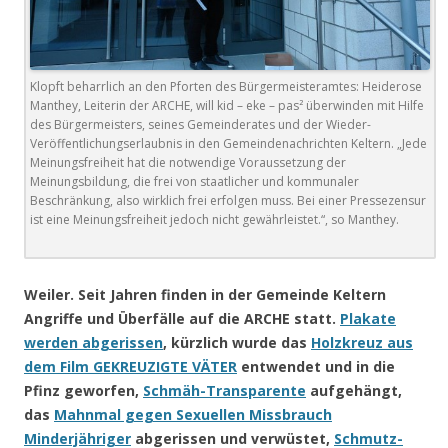
Klopft beharrlich an den Pforten des Bürgermeisteramtes: Heiderose
Manthey, Leiterin der ARCHE, will kid – eke – pas² überwinden mit Hilfe
des Bürgermeisters, seines Gemeinderates und der Wieder-
Veröffentlichungserlaubnis in den Gemeindenachrichten Keltern. „Jede
Meinungsfreiheit hat die notwendige Voraussetzung der
Meinungsbildung, die frei von staatlicher und kommunaler
Beschränkung, also wirklich frei erfolgen muss. Bei einer Pressezensur
ist eine Meinungsfreiheit jedoch nicht gewährleistet.“, so Manthey.
.
Weiler. Seit Jahren finden in der Gemeinde Keltern
Angriffe und Überfälle auf die ARCHE statt.
Plakate
werden abgerissen
, kürzlich wurde das
Holzkreuz aus
dem Film GEKREUZIGTE VÄTER
entwendet und in die
Pfinz geworfen,
Schmäh-Transparente
aufgehängt,
das
Mahnmal gegen Sexuellen Missbrauch
Minderjähriger
abgerissen und verwüstet,
Schmutz-