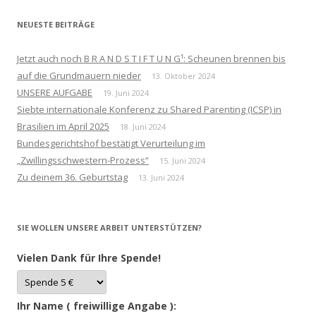
NEUESTE BEITRÄGE
Jetzt auch noch B R A N D S T I F T U N G¹: Scheunen brennen bis
auf die Grundmauern nieder
13. Oktober 2024
UNSERE AUFGABE
19. Juni 2024
Siebte internationale Konferenz zu Shared Parenting (ICSP) in
Brasilien im April 2025
18. Juni 2024
Bundesgerichtshof bestätigt Verurteilung im
„Zwillingsschwestern-Prozess“
15. Juni 2024
Zu deinem 36. Geburtstag
13. Juni 2024
SIE WOLLEN UNSERE ARBEIT UNTERSTÜTZEN?
Vielen Dank für Ihre Spende!
Ihr Name ( freiwillige Angabe ):