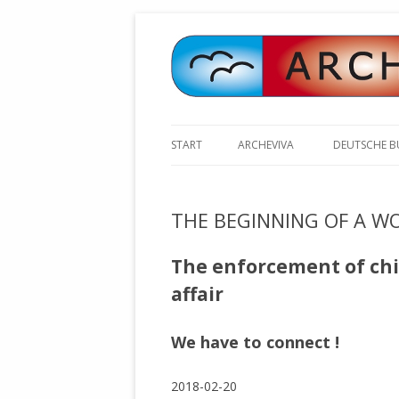
START
ARCHEVIVA
DEUTSCHE 
ARCHE E.V. WALDBRONN
ARCHE AN 
BOCHINGER 
THE BEGINNING OF A W
ARCHE E.V. WEILER
STELLV. BÜ
BISCHOFF (
ARCHE-KONGRESSE
The enforcement of chil
ZILLY (GES
affair
GEMEINDERA
HEUTE FEIERN WIR GEBURTSTAG
VOLKSVERH
HAPPY BIRTHDAY ARCHE !
ÖFFENTLIC
We have to connect !
UNSERE NATUR: WASSER, LUFT
ZURSCHAUS
UND ERDE
AUSGESUCH
2018-02-20
DURCH DIE 