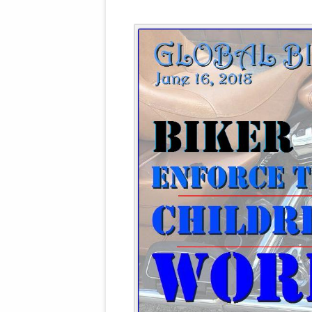
WALDBRONNER SELBSTÄNDIGE
KELTERN V
ZEICHNENDE
ARCHITEKTUR. KUNST. LEBEGUT
HAUS.
BUNDESMIN
VERTEIDIG
ARCHETELEVISION. ARCHE TV –
TERRITORIA
STUDIO.
FÜHRUNGS
CONCERTS
BUNDESWEH
VERFOLGUN
DABEI. BIOLÄDEN.
JOURNALIST
PROZESSEN
HOLZBAU. KERN-ROSSMANITH.
BÜRGERMEI
ROT. GESCHLOSSENER BEREICH.
GEMEINDER
SONJA ZILL
VOR ORT. MICHEL BRÄU.
DIE WAHRE
MENSCHENR
KID – EKE –