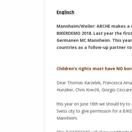
MANTHEY W
.
DEUTSCHE M
Englisch
SÄMTLICHE
.
UND MILIT
Mannheim/Weiler: ARCHE makes a c
DER ALLIIER
BIKERDEMO 2018. Last year the firs
EINSCHREIT
Germanen MC Mannheim. This year c
ÜBERWINDUN
countries as a follow-up partner to
PAS
.
MELDUNG A
Children’s rights must have NO bor
JURISTENFA
LEIPZIG IS
Dear
Thomas Karzelek
,
Francesca Ama
Hunziker
,
Chris Knecht
,
Giorgio Ceccarel
NOTWEHR 
KRIMINALIT
this year on June 16th we should try to a
IN WEILER, 
Swiss city to give permission for a 
DEUTSCHLA
Mannheim.
NORDAMER
OLAF SCHO