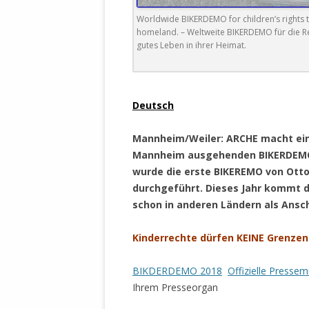
DER EIGENE
Worldwide BIKERDEMO for children’s rights to
ENTFREMDE
homeland. – Weltweite BIKERDEMO für die Rec
STAATLICH 
gutes Leben in ihrer Heimat.
HEILIGE ZE
BEGINNT !
.
DER SCHNEE
Deutsch
DEUTSCHE 
Mannheim/Weiler: ARCHE macht eine
MILITÄR DE
Mannheim ausgehenden BIKERDEMO 
U.A. IN DI
wurde die erste BIKEREMO von Ott
DER ARCHE
durchgeführt. Dieses Jahr kommt 
schon in anderen Ländern als Ansch
EFFEKTIVE
REFORM DE
Kinderrechte dürfen KEINE Grenzen
KINDERRAUB
SCHWERT D
BIKDERDEMO 2018
Offizielle Pressem
REGIERUNG
Ihrem Presseorgan