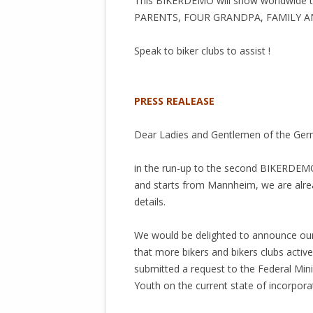
This BIKERDEMO will show worldwide 
STATUTEN 
PARENTS, FOUR GRANDPA, FAMILY A
A/HRC/43/4
EIGENE VOLK
Speak to biker clubs to assist !
.
OLAF SCHOL
AUFGEFORD
PRESS REALEASE
MISSBRÄUC
EXKLUSIONS
Dear Ladies and Gentlemen of the Ge
KANTE ZEI
in the run-up to the second BIKERDEMO fo
WELTWEITE
and starts from Mannheim, we are alre
WAHREN VE
details.
– EKE – PAS
AUFKLÄRUN
We would be delighted to announce our
MÖRDERMAIL
that more bikers and bikers clubs active
MEINE SÖH
submitted a request to the Federal Mini
UND FALK-G
Youth on the current state of incorporat