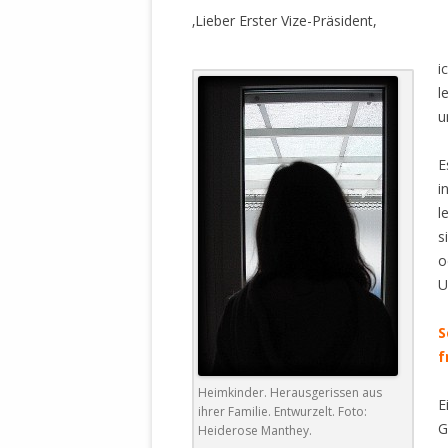
MANTHEY W
‚Lieber Erster Vize-Präsident,
DEUTSCHE M
SÄMTLICHE
i
UND MILIT
l
DER ALLIIER
u
EINSCHREIT
ÜBERWINDUN
E
PAS
i
l
MELDUNG A
s
JURISTENFA
o
LEIPZIG IS
U
NOTWEHR 
KRIMINALIT
S
IN WEILER, 
f
DEUTSCHLA
Heimkinder. Herausgerissen aus
NORDAMER
E
ihrer Familie. Entwurzelt. Foto:
G
Heiderose Manthey.
OLAF SCHO