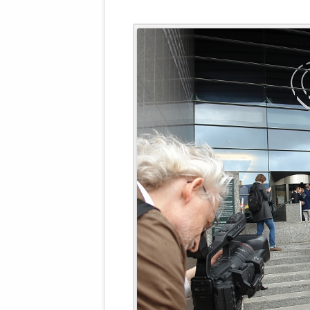
WALDBRONNER SELBSTÄNDIGE
KELTERN V
ZEICHNENDE
ARCHITEKTUR. KUNST. LEBEGUT
HAUS.
BUNDESMIN
VERTEIDIG
ARCHETELEVISION. ARCHE TV –
TERRITORIA
STUDIO.
FÜHRUNGS
CONCERTS
BUNDESWEH
VERFOLGUN
DABEI. BIOLÄDEN.
JOURNALIST
PROZESSEN
HOLZBAU. KERN-ROSSMANITH.
BÜRGERMEI
ROT. GESCHLOSSENER BEREICH.
GEMEINDER
SONJA ZILL
VOR ORT. MICHEL BRÄU.
DIE WAHRE
MENSCHENR
KID – EKE –