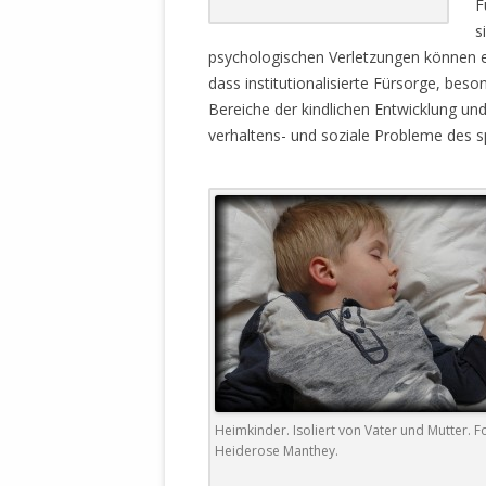
F
STATUTEN 
s
A/HRC/43/4
psychologischen Verletzungen können e
EIGENE VOLK
dass institutionalisierte Fürsorge, beso
Bereiche der kindlichen Entwicklung und d
OLAF SCHOL
verhaltens- und soziale Probleme des s
AUFGEFORD
MISSBRÄUC
EXKLUSIONS
KANTE ZEI
WELTWEITE
WAHREN VE
– EKE – PAS
AUFKLÄRUN
MÖRDERMAIL
MEINE SÖH
UND FALK-G
Heimkinder. Isoliert von Vater und Mutter. F
Heiderose Manthey.