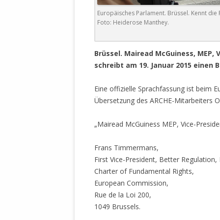
DER EIGENE
Europäisches Parlament. Brüssel. Kennt die
ENTFREMDE
Foto: Heiderose Manthey.
STAATLICH 
HEILIGE ZE
BEGINNT !
Brüssel. Mairead McGuiness, MEP, 
schreibt am 19. Januar 2015 einen 
DER SCHNEE
Eine offizielle Sprachfassung ist beim 
DEUTSCHE 
Übersetzung des ARCHE-Mitarbeiters O
MILITÄR DE
U.A. IN DI
„Mairead McGuiness MEP, Vice-Presiden
DER ARCHE
Frans Timmermans,
EFFEKTIVE
First Vice-President, Better Regulation, 
REFORM DE
Charter of Fundamental Rights,
KINDERRAUB
European Commission,
SCHWERT D
Rue de la Loi 200,
REGIERUNG
1049 Brussels.