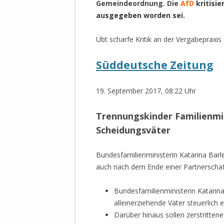
Gemeindeordnung. Die
AfD
kritisi
STATUTEN 
ausgegeben worden sei.
A/HRC/43/4
EIGENE VOLK
Übt scharfe Kritik an der Vergabepraxis
OLAF SCHOL
Süddeutsche Zeitung
AUFGEFORD
MISSBRÄUC
EXKLUSIONS
19. September 2017, 08:22 Uhr
KANTE ZEI
Trennungskinder
Familienmi
WELTWEITE
Scheidungsväter
WAHREN VE
– EKE – PAS
Bundesfamilienministerin Katarina Barle
AUFKLÄRUN
auch nach dem Ende einer Partnersch
MÖRDERMAIL
MEINE SÖH
Bundesfamilienministerin Katarina
UND FALK-G
alleinerziehende Väter steuerlich 
Darüber hinaus sollen zerstrittene