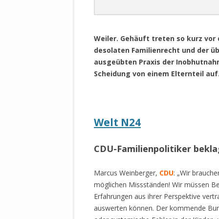
DER EIGENE
ENTFREMDE
.
STAATLICH 
Weiler. Gehäuft treten so kurz vor
HEILIGE ZE
desolaten Familienrecht und der ü
BEGINNT !
ausgeübten Praxis der Inobhutnah
DER SCHNEE
Scheidung von einem Elternteil auf.
DEUTSCHE 
MILITÄR DE
U.A. IN DI
Welt N24
DER ARCHE
EFFEKTIVE
CDU-Familienpolitiker bekla
REFORM DE
Marcus Weinberger,
CDU
: „Wir brauch
KINDERRAUB
möglichen Missständen! Wir müssen Bet
SCHWERT D
Erfahrungen aus ihrer Perspektive vertr
REGIERUNG
auswerten können. Der kommende Bundest