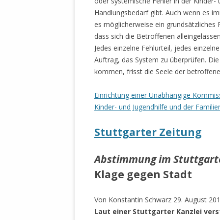
oder systemische Fehler in der Kinder-
MANTHEY W
Handlungsbedarf gibt. Auch wenn es im
DEUTSCHE M
es möglicherweise ein grundsätzliches 
SÄMTLICHE
dass sich die Betroffenen alleingelass
UND MILIT
Jedes einzelne Fehlurteil, jedes einzeln
DER ALLIIER
Auftrag, das System zu überprüfen. Die 
EINSCHREIT
kommen, frisst die Seele der betroffene
ÜBERWINDUN
PAS
Einrichtung einer Unabhängige Kommis
MELDUNG A
Kinder- und Jugendhilfe und der Familie
JURISTENFA
LEIPZIG IS
Stuttgarter Zeitung
NOTWEHR 
Abstimmung im Stuttgart
KRIMINALIT
Klage gegen Stadt
IN WEILER, 
DEUTSCHLA
NORDAMER
Von Konstantin Schwarz
29. August 201
Laut einer Stuttgarter Kanzlei ve
OLAF SCHO