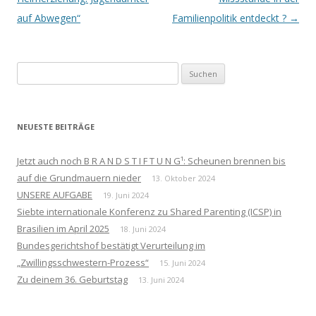
auf Abwegen“
Familienpolitik entdeckt ?
→
Suchen
nach:
NEUESTE BEITRÄGE
Jetzt auch noch B R A N D S T I F T U N G¹: Scheunen brennen bis
auf die Grundmauern nieder
13. Oktober 2024
UNSERE AUFGABE
19. Juni 2024
Siebte internationale Konferenz zu Shared Parenting (ICSP) in
Brasilien im April 2025
18. Juni 2024
Bundesgerichtshof bestätigt Verurteilung im
„Zwillingsschwestern-Prozess“
15. Juni 2024
Zu deinem 36. Geburtstag
13. Juni 2024