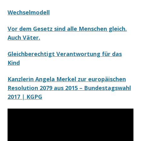
Wechselmodell
Vor dem Gesetz sind alle Menschen gleich.
Auch Väter.
Gleichberechtigt Verantwortung für das
Kind
Kanzlerin Angela Merkel zur europäischen
Resolution 2079 aus 2015 – Bundestagswahl
2017 | KGPG