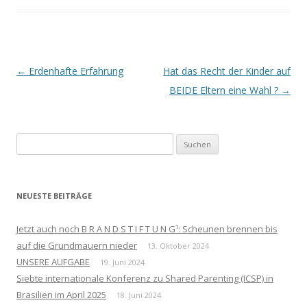
Beitrags-
←
Erdenhafte Erfahrung
Hat das Recht der Kinder auf
Navigation
BEIDE Eltern eine Wahl ?
→
Suchen
nach:
NEUESTE BEITRÄGE
Jetzt auch noch B R A N D S T I F T U N G¹: Scheunen brennen bis
auf die Grundmauern nieder
13. Oktober 2024
UNSERE AUFGABE
19. Juni 2024
Siebte internationale Konferenz zu Shared Parenting (ICSP) in
Brasilien im April 2025
18. Juni 2024