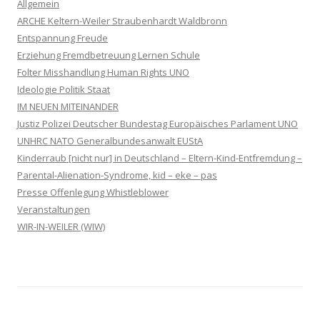
Allgemein
ARCHE Keltern-Weiler Straubenhardt Waldbronn
Entspannung Freude
Erziehung Fremdbetreuung Lernen Schule
Folter Misshandlung Human Rights UNO
Ideologie Politik Staat
IM NEUEN MITEINANDER
Justiz Polizei Deutscher Bundestag Europäisches Parlament UNO
UNHRC NATO Generalbundesanwalt EUStA
Kinderraub [nicht nur] in Deutschland – Eltern-Kind-Entfremdung –
Parental-Alienation-Syndrome, kid – eke – pas
Presse Offenlegung Whistleblower
Veranstaltungen
WIR-IN-WEILER (WIW)