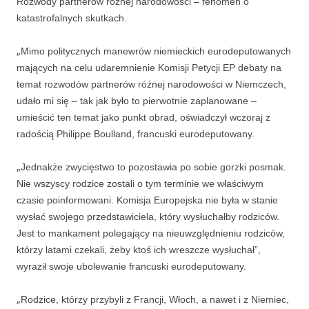
Rozwody partnerów różnej narodowości – fenomen o
katastrofalnych skutkach.
„
Mimo politycznych manewrów niemieckich eurodeputowanych
mających na celu udaremnienie Komisji Petycji EP debaty na
temat rozwodów partnerów różnej narodowości w Niemczech,
udało mi się – tak jak było to pierwotnie zaplanowane –
umieścić ten temat jako punkt obrad, oświadczył wczoraj z
radością Philippe Boulland, francuski eurodeputowany.
„
Jednakże zwycięstwo to pozostawia po sobie gorzki posmak.
Nie wszyscy rodzice zostali o tym terminie we właściwym
czasie poinformowani. Komisja Europejska nie była w stanie
wysłać swojego przedstawiciela, który wysłuchałby rodziców.
Jest to mankament polegający na nieuwzględnieniu rodziców,
którzy latami czekali, żeby ktoś ich wreszcze wysłuchał”,
wyraził swoje ubolewanie francuski eurodeputowany.
„
Rodzice, którzy przybyli z Francji, Włoch, a nawet i z Niemiec,