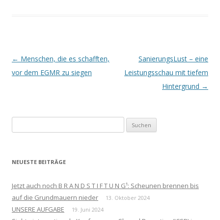
Beitrags-
←
Menschen, die es schafften,
SanierungsLust – eine
Navigation
vor dem EGMR zu siegen
Leistungsschau mit tiefem
Hintergrund
→
Suchen
nach:
NEUESTE BEITRÄGE
Jetzt auch noch B R A N D S T I F T U N G¹: Scheunen brennen bis
auf die Grundmauern nieder
13. Oktober 2024
UNSERE AUFGABE
19. Juni 2024