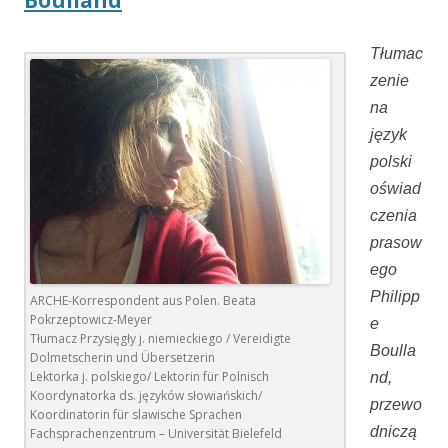
Boulland
Tłumac
zenie
na
język
polski
oświad
czenia
prasow
ego
Philipp
ARCHE-Korrespondent aus Polen. Beata
Pokrzeptowicz-Meyer
e
Tłumacz Przysięgły j. niemieckiego / Vereidigte
Boulla
Dolmetscherin und Übersetzerin
Lektorka j. polskiego/ Lektorin für Polnisch
nd,
Koordynatorka ds. języków słowiańskich/
przewo
Koordinatorin für slawische Sprachen
dniczą
Fachsprachenzentrum – Universität Bielefeld