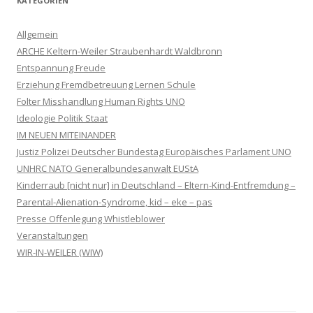
KATEGORIEN
Allgemein
ARCHE Keltern-Weiler Straubenhardt Waldbronn
Entspannung Freude
Erziehung Fremdbetreuung Lernen Schule
Folter Misshandlung Human Rights UNO
Ideologie Politik Staat
IM NEUEN MITEINANDER
Justiz Polizei Deutscher Bundestag Europäisches Parlament UNO
UNHRC NATO Generalbundesanwalt EUStA
Kinderraub [nicht nur] in Deutschland – Eltern-Kind-Entfremdung –
Parental-Alienation-Syndrome, kid – eke – pas
Presse Offenlegung Whistleblower
Veranstaltungen
WIR-IN-WEILER (WIW)