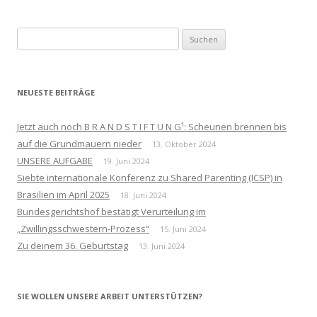
Suchen
nach:
NEUESTE BEITRÄGE
Jetzt auch noch B R A N D S T I F T U N G¹: Scheunen brennen bis
auf die Grundmauern nieder
13. Oktober 2024
UNSERE AUFGABE
19. Juni 2024
Siebte internationale Konferenz zu Shared Parenting (ICSP) in
Brasilien im April 2025
18. Juni 2024
Bundesgerichtshof bestätigt Verurteilung im
„Zwillingsschwestern-Prozess“
15. Juni 2024
Zu deinem 36. Geburtstag
13. Juni 2024
SIE WOLLEN UNSERE ARBEIT UNTERSTÜTZEN?