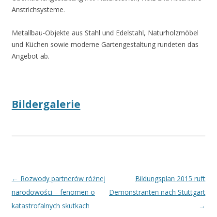
Anstrichsysteme.
Metallbau-Objekte aus Stahl und Edelstahl, Naturholzmöbel
und Küchen sowie moderne Gartengestaltung rundeten das
Angebot ab.
Bildergalerie
Beitrags-
←
Rozwody partnerów różnej
Bildungsplan 2015 ruft
Navigation
narodowości – fenomen o
Demonstranten nach Stuttgart
katastrofalnych skutkach
→