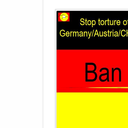
WALDBRONNER SELBSTÄNDIGE
KELTERN V
ZEICHNENDE
ARCHITEKTUR. KUNST. LEBEGUT
HAUS.
BUNDESMIN
VERTEIDIG
ARCHETELEVISION. ARCHE TV –
TERRITORIA
STUDIO.
FÜHRUNGS
CONCERTS
BUNDESWEH
VERFOLGUN
DABEI. BIOLÄDEN.
JOURNALIST
PROZESSEN
HOLZBAU. KERN-ROSSMANITH.
BÜRGERMEI
ROT. GESCHLOSSENER BEREICH.
GEMEINDER
SONJA ZILL
VOR ORT. MICHEL BRÄU.
DIE WAHRE
MENSCHENR
KID – EKE –