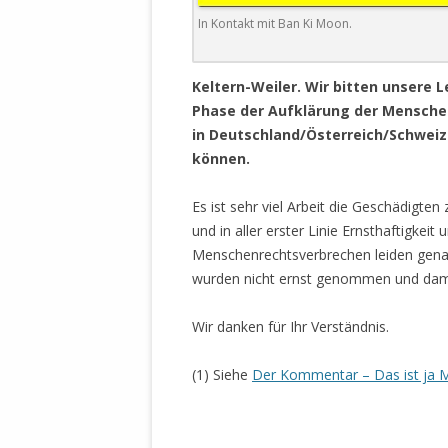
DER EIGENE
In Kontakt mit Ban Ki Moon.
ENTFREMDE
STAATLICH 
HEILIGE ZE
Keltern-Weiler. Wir bitten unsere L
BEGINNT !
Phase der Aufklärung der Menschen
in Deutschland/Österreich/Schweiz
DER SCHNEE
können.
DEUTSCHE 
Es ist sehr viel Arbeit die Geschädigte
MILITÄR DE
und in aller erster Linie Ernsthaftigkei
U.A. IN DI
Menschenrechtsverbrechen leiden gena
DER ARCHE
wurden nicht ernst genommen und damit 
EFFEKTIVE
REFORM DE
Wir danken für Ihr Verständnis.
KINDERRAUB
(1) Siehe
Der Kommentar – Das ist ja M
SCHWERT D
REGIERUNG