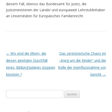
diesem Fall, ebenso das Bundesamt für Justiz, die
Justizministerien der Länder und europaweit Lehrstuhlinhaber
an Universitäten für Europäisches Familienrecht.
Beitrags-
←
Wo sind die Eltern, die
Das zerstörerische Chaos im
Navigation
diesen geistigen Durchfall
„Krieg um die Kinder“ und die
eines ‚Bildung’splanes stoppen
Rolle der Ineinflussnahme vor
könnten ?
Gericht
→
Suchen
nach: