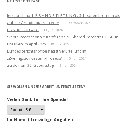
NEUESTE BEITRÄGE
Jetzt auch noch B R A N D S T I F T U N G¹: Scheunen brennen bis
auf die Grundmauern nieder
13. Oktober 2024
UNSERE AUFGABE
19. Juni 2024
Siebte internationale Konferenz zu Shared Parenting (ICSP) in
Brasilien im April 2025
18. Juni 2024
Bundesgerichtshof bestätigt Verurteilung im
„Zwillingsschwestern-Prozess“
15. Juni 2024
Zu deinem 36. Geburtstag
13. Juni 2024
SIE WOLLEN UNSERE ARBEIT UNTERSTÜTZEN?
Vielen Dank für Ihre Spende!
Ihr Name ( freiwillige Angabe ):