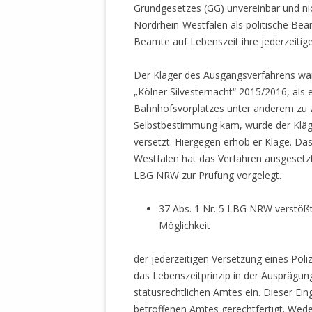
MANTHEY W
Grundgesetzes (GG) unvereinbar und nicht
DEUTSCHE M
Nordrhein-Westfalen als politische Bea
SÄMTLICHE
Beamte auf Lebenszeit ihre jederzeitig
UND MILIT
DER ALLIIER
Der Kläger des Ausgangsverfahrens war 
EINSCHREIT
„Kölner Silvesternacht“ 2015/2016, als
ÜBERWINDUN
Bahnhofsvorplatzes unter anderem zu za
PAS
Selbstbestimmung kam, wurde der Kläge
versetzt. Hiergegen erhob er Klage. D
MELDUNG A
Westfalen hat das Verfahren ausgesetz
JURISTENFA
LBG NRW zur Prüfung vorgelegt.
LEIPZIG IS
37 Abs. 1 Nr. 5 LBG NRW verstößt 
NOTWEHR 
Möglichkeit
KRIMINALIT
IN WEILER, 
der jederzeitigen Versetzung eines Poliz
DEUTSCHLA
das Lebenszeitprinzip in der Ausprägun
NORDAMER
statusrechtlichen Amtes ein. Dieser Ein
OLAF SCHO
betroffenen Amtes gerechtfertigt. Wede