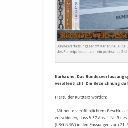
DER EIGENE
ENTFREMDE
STAATLICH 
HEILIGE ZE
BEGINNT !
DER SCHNEE
Bundesverfassungsgericht Karlsruhe. ARCHEV
des Polizeipräsidenten – ein politisches Zie
DEUTSCHE 
MILITÄR DE
U.A. IN DI
.
DER ARCHE
Karlsruhe.
Das Bundesverfassungsg
veröffentlicht. Die Bezeichnung da
EFFEKTIVE
REFORM DE
Hierzu der Kurztext wörtlich:
KINDERRAUB
„Mit heute veröffentlichtem Beschluss
SCHWERT D
entschieden, dass § 37 Abs. 1 Nr. 5 d
REGIERUNG
(LBG NRW) in den Fassungen vom 21. Apr