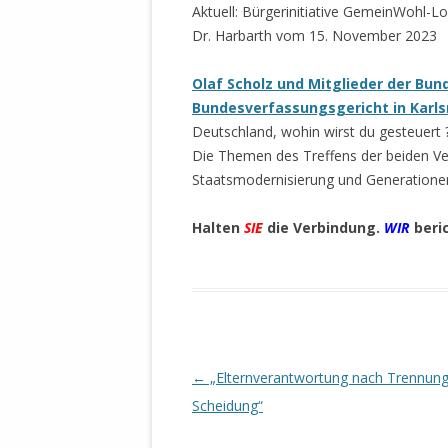
Aktuell: Bürgerinitiative GemeinWohl-L
Dr. Harbarth vom 15. November 2023
Olaf Scholz und Mitglieder der Bu
Bundesverfassungsgericht in Karls
Deutschland, wohin wirst du gesteuert 
Die Themen des Treffens der beiden Ve
Staatsmodernisierung und Generationeng
Halten
SIE
die Verbindung.
WIR
beri
Beitrags-
←
„Elternverantwortung nach Trennun
Navigation
Scheidung“