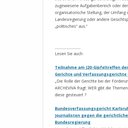
STATUTEN 
zugewiesene Aufgabenbereich oder der
A/HRC/43/4
organisatorische Stellung, der Umfang 
EIGENE VOLK
Landesregierung oder andere Gesichtsp
„politisches“ aus.“
OLAF SCHOL
AUFGEFORD
MISSBRÄUC
_______________
EXKLUSIONS
Lesen Sie auch
KANTE ZEI
Teilnahme am J20-Gipfeltreffen de
WELTWEITE
Gerichte und Verfassungsgerichte
WAHREN VE
„Die Rolle der Gerichte bei der Förderun
– EKE – PAS
ARCHEVIVA fragt: WER gibt die Themen 
AUFKLÄRUN
diese gesteuert ?
MÖRDERMAIL
MEINE SÖH
Bundesverfassungsgericht Karlsru
UND FALK-G
Journalisten gegen die gerichtlich
Bundesregierung