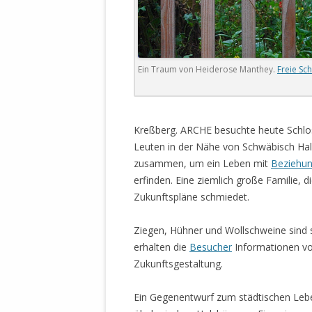
DER EIGENE
ENTFREMDE
STAATLICH 
HEILIGE ZE
Ein Traum von Heiderose Manthey.
Freie Sc
BEGINNT !
DER SCHNEE
.
Kreßberg. ARCHE besuchte heute Schlo
DEUTSCHE 
Leuten in der Nähe von Schwäbisch Hall.
MILITÄR DE
zusammen, um ein Leben mit
Beziehu
U.A. IN DI
erfinden. Eine ziemlich große Familie, d
DER ARCHE
Zukunftspläne schmiedet.
EFFEKTIVE
REFORM DE
Ziegen, Hühner und Wollschweine sind
erhalten die
Besucher
Informationen vo
KINDERRAUB
Zukunftsgestaltung.
SCHWERT D
REGIERUNG
Ein Gegenentwurf zum städtischen Leben