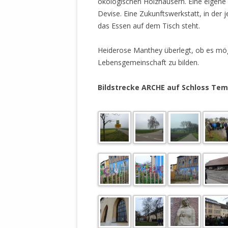
ökologischen Holzhäusern. Eine eigene W
MANTHEY W
Devise. Eine Zukunftswerkstatt, in der j
DEUTSCHE M
das Essen auf dem Tisch steht.
SÄMTLICHE
UND MILIT
Heiderose Manthey überlegt, ob es mög
DER ALLIIER
Lebensgemeinschaft zu bilden.
EINSCHREIT
ÜBERWINDUN
Bildstrecke ARCHE auf Schloss Te
PAS
MELDUNG A
JURISTENFA
LEIPZIG IS
NOTWEHR 
KRIMINALIT
IN WEILER, 
DEUTSCHLA
NORDAMER
OLAF SCHO