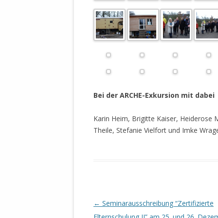
STATUTEN 
A/HRC/43/4
EIGENE VOLK
OLAF SCHOL
AUFGEFORD
MISSBRÄUC
EXKLUSIONS
Bei der ARCHE-Exkursion mit dabei
KANTE ZEI
Karin Heim, Brigitte Kaiser, Heideros
WELTWEITE
Theile, Stefanie Vielfort und Imke Wrag
WAHREN VE
– EKE – PAS
AUFKLÄRUN
MÖRDERMAIL
MEINE SÖH
UND FALK-G
Beitrags-
←
Seminarausschreibung “Zertifizierte
Navigation
Elternschulung II” am 25. und 26. Deze