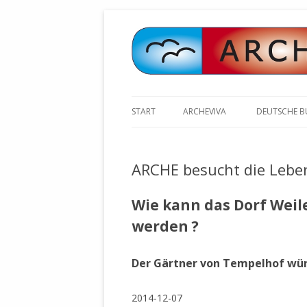
START
ARCHEVIVA
DEUTSCHE 
ARCHE E.V. WALDBRONN
ARCHE AN 
BOCHINGER 
ARCHE besucht die Lebe
ARCHE E.V. WEILER
STELLV. BÜ
BISCHOFF (
ARCHE-KONGRESSE
Wie kann das Dorf Wei
ZILLY (GES
werden ?
GEMEINDERA
HEUTE FEIERN WIR GEBURTSTAG
VOLKSVERH
HAPPY BIRTHDAY ARCHE !
ÖFFENTLIC
Der Gärtner von Tempelhof wü
UNSERE NATUR: WASSER, LUFT
ZURSCHAUS
UND ERDE
AUSGESUCH
2014-12-07
DURCH DIE 