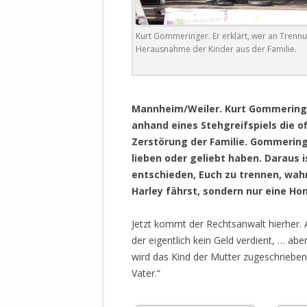
DER EIGENE
ENTFREMDE
Kurt Gommeringer. Er erklärt, wer an Trennu
STAATLICH 
Herausnahme der Kinder aus der Familie.
HEILIGE ZE
BEGINNT !
.
DER SCHNEE
Mannheim/Weiler. Kurt Gommeringer
anhand eines Stehgreifspiels die 
DEUTSCHE 
Zerstörung der Familie. Gommeringe
MILITÄR DE
lieben oder geliebt haben. Daraus i
U.A. IN DI
entschieden, Euch zu trennen, wahr
DER ARCHE
Harley fährst, sondern nur eine Ho
EFFEKTIVE
REFORM DE
Jetzt kommt der Rechtsanwalt hierher. A
der eigentlich kein Geld verdient, … ab
KINDERRAUB
wird das Kind der Mutter zugeschriebe
SCHWERT D
Vater.“
REGIERUNG