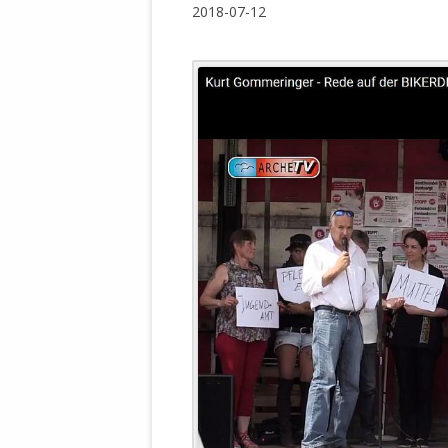
2018-07-12
WALDBRONNER SELBSTÄNDIGE
KELTERN V
ZEICHNENDE
ARCHITEKTUR. KUNST. LEBEGUT
HAUS.
BUNDESMIN
VERTEIDIG
ARCHETELEVISION. ARCHE TV –
TERRITORIA
STUDIO.
FÜHRUNGS
CONCERTS
BUNDESWEH
VERFOLGUN
DABEI. BIOLÄDEN.
JOURNALIST
PROZESSEN
HOLZBAU. KERN-ROSSMANITH.
BÜRGERMEI
ROT. GESCHLOSSENER BEREICH.
GEMEINDER
SONJA ZILL
VOR ORT. MICHEL BRÄU.
DIE WAHRE
MENSCHENR
KID – EKE –