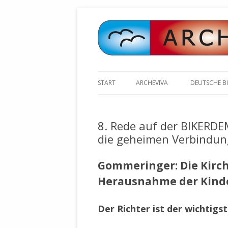
START
ARCHEVIVA
DEUTSCHE 
ARCHE E.V. WALDBRONN
ARCHE AN 
BOCHINGER 
8. Rede auf der BIKERD
ARCHE E.V. WEILER
STELLV. BÜ
die geheimen Verbindun
BISCHOFF (
ARCHE-KONGRESSE
ZILLY (GES
Gommeringer: Die Kirch
GEMEINDERA
HEUTE FEIERN WIR GEBURTSTAG
VOLKSVERH
Herausnahme der Kind
HAPPY BIRTHDAY ARCHE !
ÖFFENTLIC
UNSERE NATUR: WASSER, LUFT
ZURSCHAUS
Der Richter ist der wichtig
UND ERDE
AUSGESUCH
DURCH DIE 