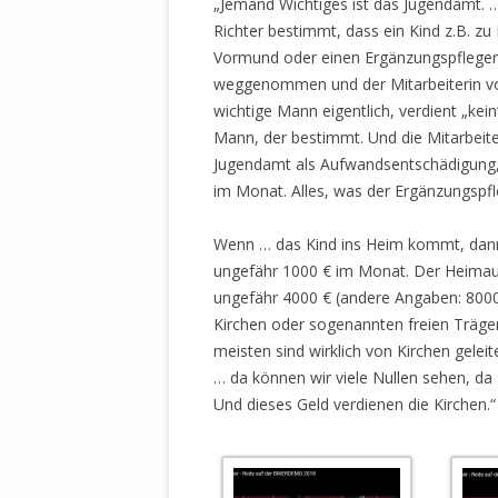
„Jemand Wichtiges ist das Jugendamt. 
STATUTEN 
Richter bestimmt, dass ein Kind z.B. z
A/HRC/43/4
Vormund oder einen Ergänzungspfleger,
EIGENE VOLK
weggenommen und der Mitarbeiterin vo
wichtige Mann eigentlich, verdient „kein
OLAF SCHOL
Mann, der bestimmt. Und die Mitarbei
AUFGEFORD
Jugendamt als Aufwandsentschädigung, s
MISSBRÄUC
im Monat. Alles, was der Ergänzungspf
EXKLUSIONS
KANTE ZEI
Wenn … das Kind ins Heim kommt, dann wi
WELTWEITE
ungefähr 1000 € im Monat. Der Heimaufe
WAHREN VE
ungefähr 4000 € (andere Angaben: 8000
– EKE – PAS
Kirchen oder sogenannten freien Trägern,
AUFKLÄRUN
meisten sind wirklich von Kirchen geleit
MÖRDERMAIL
… da können wir viele Nullen sehen, da
MEINE SÖH
Und dieses Geld verdienen die Kirchen.“
UND FALK-G