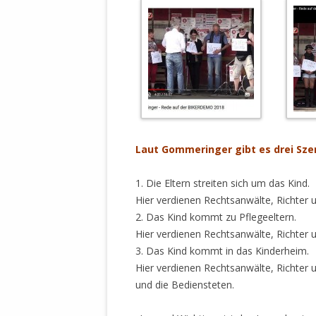
MANTHEY W
DEUTSCHE M
SÄMTLICHE
UND MILIT
DER ALLIIER
EINSCHREIT
ÜBERWINDUN
PAS
.
Laut Gommeringer gibt es drei Szen
MELDUNG A
JURISTENFA
1. Die Eltern streiten sich um das Kind.
LEIPZIG IS
Hier verdienen Rechtsanwälte, Richter 
NOTWEHR 
2. Das Kind kommt zu Pflegeeltern.
KRIMINALIT
Hier verdienen Rechtsanwälte, Richter 
IN WEILER, 
3. Das Kind kommt in das Kinderheim.
DEUTSCHLA
Hier verdienen Rechtsanwälte, Richter 
NORDAMER
und die Bediensteten.
OLAF SCHO