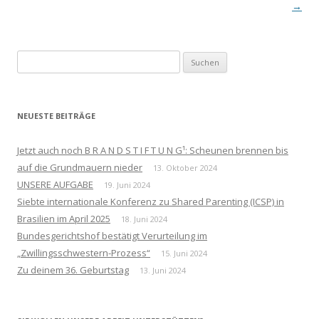
→
Suchen
nach:
NEUESTE BEITRÄGE
Jetzt auch noch B R A N D S T I F T U N G¹: Scheunen brennen bis
auf die Grundmauern nieder
13. Oktober 2024
UNSERE AUFGABE
19. Juni 2024
Siebte internationale Konferenz zu Shared Parenting (ICSP) in
Brasilien im April 2025
18. Juni 2024
Bundesgerichtshof bestätigt Verurteilung im
„Zwillingsschwestern-Prozess“
15. Juni 2024
Zu deinem 36. Geburtstag
13. Juni 2024