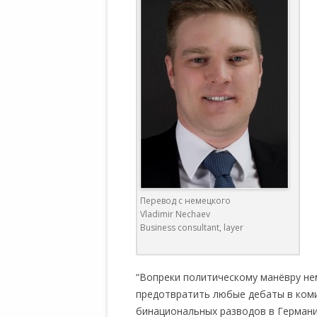
WALDBRONNER SELBSTÄNDIGE
KELTERN V
ZEICHNENDE
ARCHITEKTUR. KUNST. LEBEGUT
HAUS.
BUNDESMIN
VERTEIDIG
ARCHETELEVISION. ARCHE TV –
TERRITORIA
STUDIO.
FÜHRUNGS
CONCERTS
BUNDESWEH
VERFOLGUN
DABEI. BIOLÄDEN.
JOURNALIST
PROZESSEN
HOLZBAU. KERN-ROSSMANITH.
Перевод с немецкого
BÜRGERMEI
Vladimir Nechaev
ROT. GESCHLOSSENER BEREICH.
GEMEINDER
Business consultant, layer
SONJA ZILL
VOR ORT. MICHEL BRÄU.
DIE WAHRE
“Вопреки политическому манёвру не
MENSCHENR
предотвратить любые дебаты в ком
KID – EKE –
бинациональных разводов в Германии