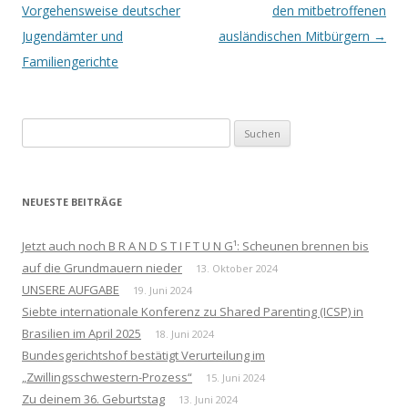
Vorgehensweise deutscher
den mitbetroffenen
Jugendämter und
ausländischen Mitbürgern
→
Familiengerichte
Suchen
nach:
NEUESTE BEITRÄGE
Jetzt auch noch B R A N D S T I F T U N G¹: Scheunen brennen bis
auf die Grundmauern nieder
13. Oktober 2024
UNSERE AUFGABE
19. Juni 2024
Siebte internationale Konferenz zu Shared Parenting (ICSP) in
Brasilien im April 2025
18. Juni 2024
Bundesgerichtshof bestätigt Verurteilung im
„Zwillingsschwestern-Prozess“
15. Juni 2024
Zu deinem 36. Geburtstag
13. Juni 2024