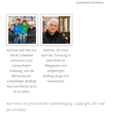
zusammen kommen.
Andreas und Ines aus
Andreas, 48, muss
Markt Schwaben
nach der Trennung in
versuchen, trotz
seine Rolle als
schmerzhafter
Alltagsvater von
Trennung, sich die
achtjährigen
Betreuung der
Zwillings-Jungs erst
achtjähtigen Zwillinge
reinwachsen.
Paul und Moritz 50 zu
50 zu teilen.
Alle Fotos mit freundlicher Genehmigung. Copyright ZDF und
Jan Prillwitz.