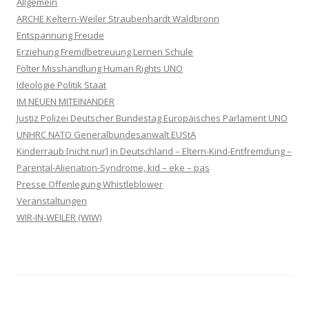
Allgemein
ARCHE Keltern-Weiler Straubenhardt Waldbronn
Entspannung Freude
Erziehung Fremdbetreuung Lernen Schule
Folter Misshandlung Human Rights UNO
Ideologie Politik Staat
IM NEUEN MITEINANDER
Justiz Polizei Deutscher Bundestag Europäisches Parlament UNO
UNHRC NATO Generalbundesanwalt EUStA
Kinderraub [nicht nur] in Deutschland – Eltern-Kind-Entfremdung –
Parental-Alienation-Syndrome, kid – eke – pas
Presse Offenlegung Whistleblower
Veranstaltungen
WIR-IN-WEILER (WIW)