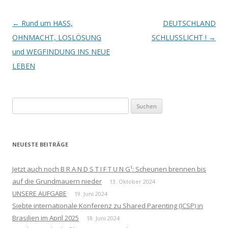
Beitrags-
←
Rund um HASS,
DEUTSCHLAND
Navigation
OHNMACHT, LOSLÖSUNG
SCHLUSSLICHT !
→
und WEGFINDUNG INS NEUE
LEBEN
Suchen
nach:
NEUESTE BEITRÄGE
Jetzt auch noch B R A N D S T I F T U N G¹: Scheunen brennen bis
auf die Grundmauern nieder
13. Oktober 2024
UNSERE AUFGABE
19. Juni 2024
Siebte internationale Konferenz zu Shared Parenting (ICSP) in
Brasilien im April 2025
18. Juni 2024