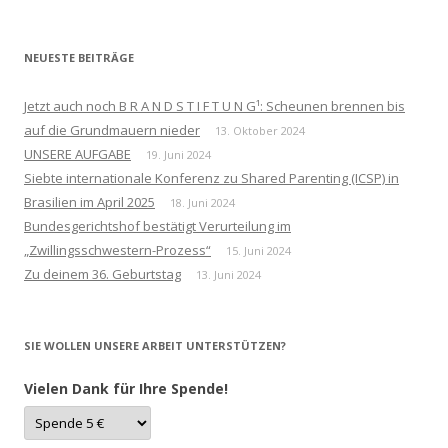
nach:
NEUESTE BEITRÄGE
Jetzt auch noch B R A N D S T I F T U N G¹: Scheunen brennen bis
auf die Grundmauern nieder
13. Oktober 2024
UNSERE AUFGABE
19. Juni 2024
Siebte internationale Konferenz zu Shared Parenting (ICSP) in
Brasilien im April 2025
18. Juni 2024
Bundesgerichtshof bestätigt Verurteilung im
„Zwillingsschwestern-Prozess“
15. Juni 2024
Zu deinem 36. Geburtstag
13. Juni 2024
SIE WOLLEN UNSERE ARBEIT UNTERSTÜTZEN?
Vielen Dank für Ihre Spende!