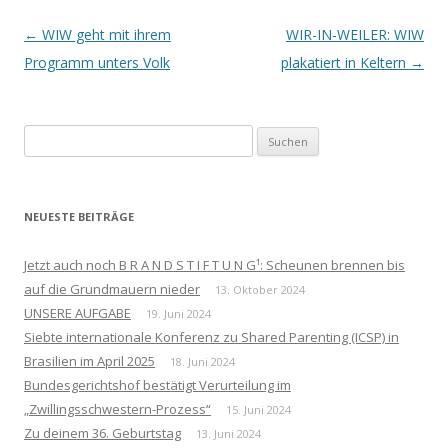
Beitrags-
←
WIW geht mit ihrem
WIR-IN-WEILER: WIW
Navigation
Programm unters Volk
plakatiert in Keltern
→
Suchen
nach:
NEUESTE BEITRÄGE
Jetzt auch noch B R A N D S T I F T U N G¹: Scheunen brennen bis
auf die Grundmauern nieder
13. Oktober 2024
UNSERE AUFGABE
19. Juni 2024
Siebte internationale Konferenz zu Shared Parenting (ICSP) in
Brasilien im April 2025
18. Juni 2024
Bundesgerichtshof bestätigt Verurteilung im
„Zwillingsschwestern-Prozess“
15. Juni 2024
Zu deinem 36. Geburtstag
13. Juni 2024