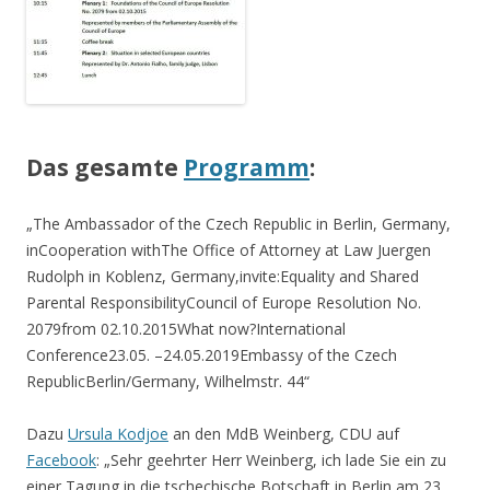
.
Das gesamte
Programm
:
„The Ambassador of the Czech Republic in Berlin, Germany,
inCooperation withThe Office of Attorney at Law Juergen
Rudolph in Koblenz, Germany,invite:Equality and Shared
Parental ResponsibilityCouncil of Europe Resolution No.
2079from 02.10.2015What now?International
Conference23.05. –24.05.2019Embassy of the Czech
RepublicBerlin/Germany, Wilhelmstr. 44“
Dazu
Ursula Kodjoe
an den MdB Weinberg, CDU auf
Facebook
: „
Sehr geehrter Herr Weinberg, ich lade Sie ein zu
einer Tagung in die tschechische Botschaft in Berlin am 23.