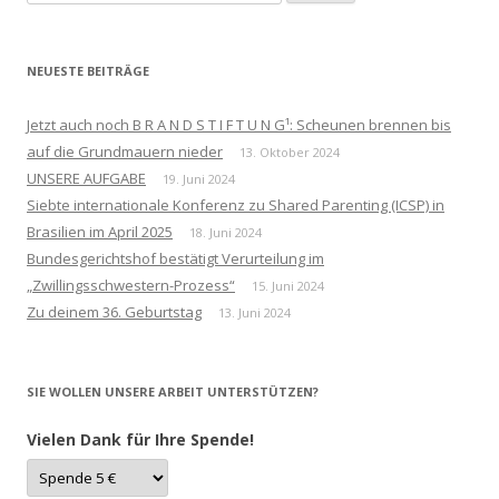
nach:
NEUESTE BEITRÄGE
Jetzt auch noch B R A N D S T I F T U N G¹: Scheunen brennen bis
auf die Grundmauern nieder
13. Oktober 2024
UNSERE AUFGABE
19. Juni 2024
Siebte internationale Konferenz zu Shared Parenting (ICSP) in
Brasilien im April 2025
18. Juni 2024
Bundesgerichtshof bestätigt Verurteilung im
„Zwillingsschwestern-Prozess“
15. Juni 2024
Zu deinem 36. Geburtstag
13. Juni 2024
SIE WOLLEN UNSERE ARBEIT UNTERSTÜTZEN?
Vielen Dank für Ihre Spende!