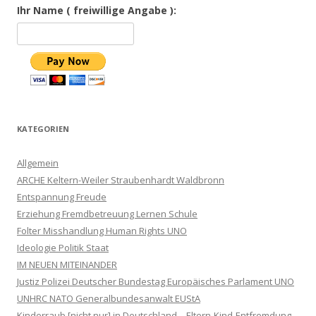
Ihr Name ( freiwillige Angabe ):
KATEGORIEN
Allgemein
ARCHE Keltern-Weiler Straubenhardt Waldbronn
Entspannung Freude
Erziehung Fremdbetreuung Lernen Schule
Folter Misshandlung Human Rights UNO
Ideologie Politik Staat
IM NEUEN MITEINANDER
Justiz Polizei Deutscher Bundestag Europäisches Parlament UNO
UNHRC NATO Generalbundesanwalt EUStA
Kinderraub [nicht nur] in Deutschland – Eltern-Kind-Entfremdung –