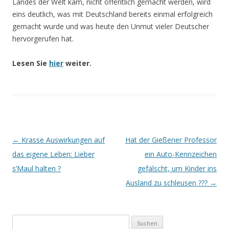
Landes der Welt kam, nicht öffentlich gemacht werden, wird
eins deutlich, was mit Deutschland bereits einmal erfolgreich
gemacht wurde und was heute den Unmut vieler Deutscher
hervorgerufen hat.
Lesen Sie
hier
weiter.
Beitrags-
←
Krasse Auswirkungen auf
Hat der Gießener Professor
Navigation
das eigene Leben: Lieber
ein Auto-Kennzeichen
s’Maul halten ?
gefälscht, um Kinder ins
Ausland zu schleusen ???
→
Suchen