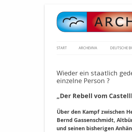
START
ARCHEVIVA
DEUTSCHE 
ARCHE E.V. WALDBRONN
ARCHE AN 
BOCHINGER 
Wieder ein staatlich ge
ARCHE E.V. WEILER
STELLV. BÜ
einzelne Person ?
BISCHOFF (
ARCHE-KONGRESSE
ZILLY (GES
„Der Rebell vom Castel
GEMEINDERA
HEUTE FEIERN WIR GEBURTSTAG
VOLKSVERH
HAPPY BIRTHDAY ARCHE !
ÖFFENTLIC
Über den Kampf zwischen Her
UNSERE NATUR: WASSER, LUFT
ZURSCHAUS
Bernd Gassenschmidt, Altbü
UND ERDE
AUSGESUCH
und seinen bisherigen Anhä
DURCH DIE 