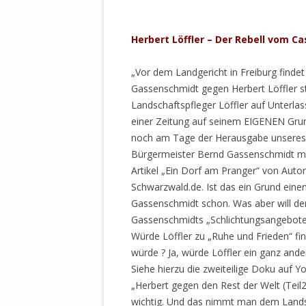
MANTHEY W
DEUTSCHE M
SÄMTLICHE
Herbert Löffler – Der Rebell vom Ca
UND MILIT
DER ALLIIER
„Vor dem Landgericht in Freiburg finde
EINSCHREIT
Gassenschmidt gegen Herbert Löffler st
ÜBERWINDUN
Landschaftspfleger Löffler auf Unterla
PAS
einer Zeitung auf seinem EIGENEN Grun
noch am Tage der Herausgabe unseres F
MELDUNG A
Bürgermeister Bernd Gassenschmidt muss
JURISTENFA
Artikel „Ein Dorf am Pranger“ von Aut
LEIPZIG IS
Schwarzwald.de. Ist das ein Grund einen
Gassenschmidt schon. Was aber will der
NOTWEHR 
Gassenschmidts „Schlichtungsangebote“ 
KRIMINALIT
Würde Löffler zu „Ruhe und Frieden“ fi
IN WEILER, 
würde ? Ja, würde Löffler ein ganz an
DEUTSCHLA
Siehe hierzu die zweiteilige Doku auf Y
NORDAMER
„Herbert gegen den Rest der Welt (Teil2
wichtig. Und das nimmt man dem Landsc
OLAF SCHO