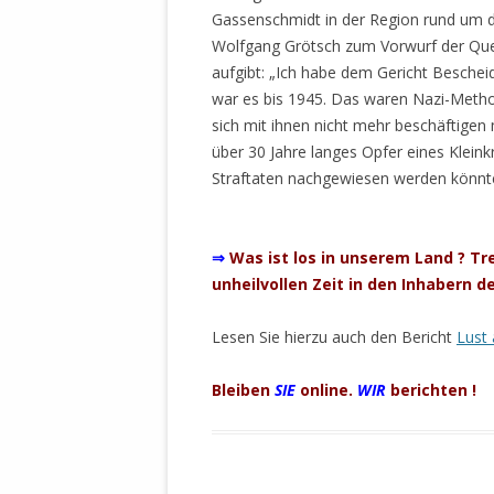
Gassenschmidt in der Region rund um d
STATUTEN 
Wolfgang Grötsch zum Vorwurf der Quer
A/HRC/43/4
aufgibt: „Ich habe dem Gericht Bescheid
EIGENE VOLK
war es bis 1945. Das waren Nazi-Met
OLAF SCHOL
sich mit ihnen nicht mehr beschäftigen 
AUFGEFORD
über 30 Jahre langes Opfer eines Kleink
MISSBRÄUC
Straftaten nachgewiesen werden könn
EXKLUSIONS
KANTE ZEI
.
⇒
Was ist los in unserem Land ? Tr
WELTWEITE
unheilvollen Zeit in den Inhabern 
WAHREN VE
– EKE – PAS
Lesen Sie hierzu auch den Bericht
Lust 
AUFKLÄRUN
MÖRDERMAIL
Bleiben
SIE
online.
WIR
berichten !
MEINE SÖH
UND FALK-G