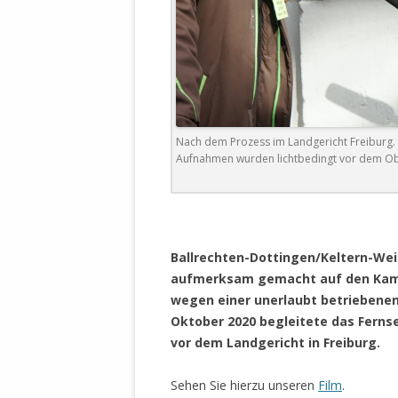
DER EIGENE
ENTFREMDE
STAATLICH 
HEILIGE ZE
BEGINNT !
DER SCHNEE
Nach dem Prozess im Landgericht Freiburg. H
Aufnahmen wurden lichtbedingt vor dem Ob
DEUTSCHE 
MILITÄR DE
U.A. IN DI
DER ARCHE
Ballrechten-Dottingen/Keltern-Wei
EFFEKTIVE
aufmerksam gemacht auf den Kamp
REFORM DE
wegen einer unerlaubt betriebenen
Oktober 2020 begleitete das Fern
KINDERRAUB
vor dem Landgericht in Freiburg.
SCHWERT D
REGIERUNG
Sehen Sie hierzu unseren
Film
.