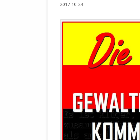
WALDBRONNER SELBSTÄNDIGE
2017-10-24
KELTERN V
ZEICHNENDE
ARCHITEKTUR. KUNST. LEBEGUT
HAUS.
BUNDESMIN
VERTEIDIG
ARCHETELEVISION. ARCHE TV –
TERRITORIA
STUDIO.
FÜHRUNGS
CONCERTS
BUNDESWEH
VERFOLGUN
DABEI. BIOLÄDEN.
JOURNALIST
PROZESSEN
HOLZBAU. KERN-ROSSMANITH.
BÜRGERMEI
ROT. GESCHLOSSENER BEREICH.
GEMEINDER
SONJA ZILL
VOR ORT. MICHEL BRÄU.
DIE WAHRE
MENSCHENR
KID – EKE –