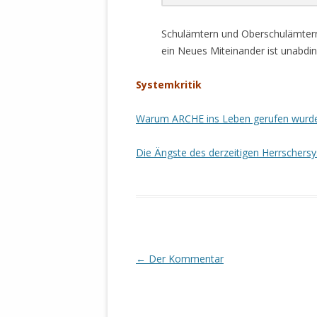
Schulämtern und Oberschulämtern 
ein Neues Miteinander ist unabding
Systemkritik
Warum ARCHE ins Leben gerufen wurd
Die Ängste des derzeitigen Herrscher
Beitrags-
←
Der Kommentar
Navigation