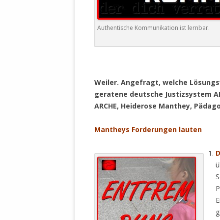
DER EIGENE
ENTFREMDE
Authentische Kommunikation ist lernbar.
STAATLICH 
HEILIGE ZE
BEGINNT !
DER SCHNEE
Weiler. Angefragt, welche Lösung
DEUTSCHE 
geratene deutsche Justizsystem AR
MILITÄR DE
ARCHE, Heiderose Manthey, Pädagogi
U.A. IN DI
DER ARCHE
Mantheys Forderungen lauten
EFFEKTIVE
REFORM DE
ü
S
KINDERRAUB
P
SCHWERT D
E
REGIERUNG
g