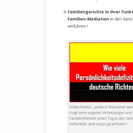
STATUTEN 
Familiengerichte in ihrer Funk
A/HRC/43/4
Familien-Mediation
in den dann
EIGENE VOLK
einführen !
OLAF SCHOL
AUFGEFORD
MISSBRÄUC
EXKLUSIONS
KANTE ZEI
WELTWEITE
WAHREN VE
– EKE – PAS
AUFKLÄRUN
MÖRDERMAIL
Sollen Richter „andere“ Menschen sein 
MEINE SÖH
trägt seine eigenen Verletzungen und
UND FALK-G
Familienthemen jeden Tag in den Geric
Fehlurteile sind vorprogrammiert !