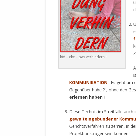
MANTHEY W
u
DEUTSCHE M
d
SÄMTLICHE
UND MILIT
U
DER ALLIIER
e
EINSCHREIT
f
ÜBERWINDUN
k
PAS
Z
kid – eke – pas verhindern !
.
MELDUNG A
A
JURISTENFA
i
LEIPZIG IS
KOMMUNIKATION
! Es geht um d
Gegenüber habe ?“, ohne den Gespr
NOTWEHR 
erlernen
haben
!
KRIMINALIT
IN WEILER, 
Diese Technik im Streitfalle auch i
DEUTSCHLA
gewalteingebundener
Kommun
NORDAMER
Gerichtsverfahren zu zerren, in d
Projektionsträger sein können !
OLAF SCHO